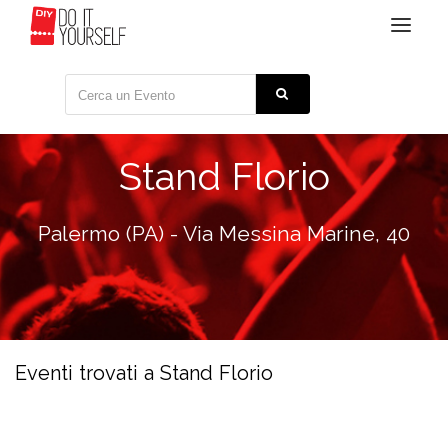
Toggle
navigat
Stand Florio
Palermo (PA) - Via Messina Marine, 40
Eventi trovati a Stand Florio