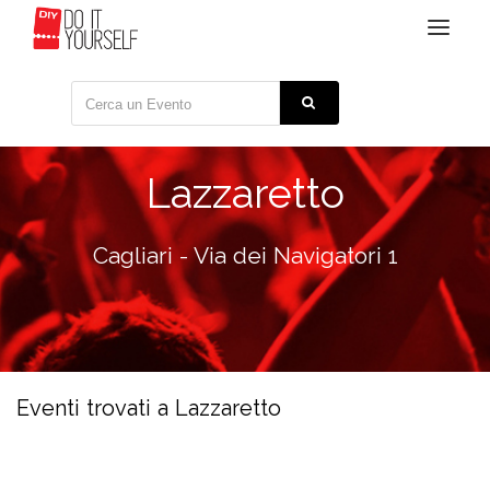
Toggle
navigat
Lazzaretto
Cagliari - Via dei Navigatori 1
Eventi trovati a Lazzaretto