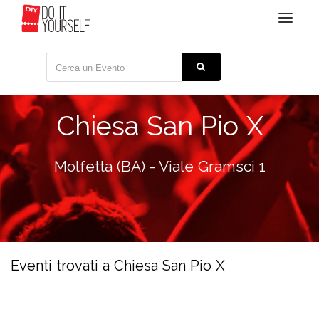
Toggle
navigat
Chiesa San Pio X
Molfetta (BA) - Viale Gramsci 1
Eventi trovati a Chiesa San Pio X