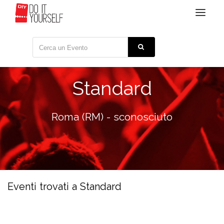
Toggle
navigat
Standard
Roma (RM) - sconosciuto
Eventi trovati a Standard