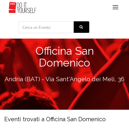
Toggle
navigat
Officina San
Domenico
Andria (BAT) - Via Sant'Angelo dei Meli, 36
Eventi trovati a Officina San Domenico