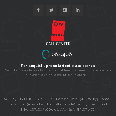
CALL CENTER
Per acquisti, prenotazioni e assistenza
Servizio di assistenza clienti attivo dal lunedi al venerdi dalle ore 9:00
alle ore 13:00 e dalle ore 14:00 alle ore 18:00
© 2015 DIYTICKET S.R.L. Via Lucrezio Caro, 51 – 00193 Roma -
Email: info@diyticket.cloud PEC: mail@pec.diyticket.cloud
P.Iva 16716031006 CCIAA/REA RM1671472