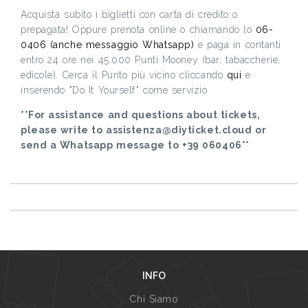
Acquista subito i biglietti con carta di credito o
prepagata! Oppure prenota online o chiamando lo
06-
0406 (anche messaggio Whatsapp)
e paga in contanti
entro 24 ore nei 45.000 Punti Mooney (bar, tabaccherie,
edicole). Cerca il Punto più vicino cliccando
qui
e
inserendo "Do It Yourself" come servizio
**For assistance and questions about tickets,
please write to assistenza@diyticket.cloud or
send a Whatsapp message to +39 060406**
INFO
Chi Siamo