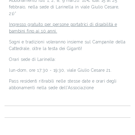
Abbonamento full 1, 2, 8, 9 marzo: 10€ (dal 15 al 25
febbraio, nella sede di Larinella in viale Giulio Cesare,
21)*
Ingresso gratuito per persone portatrici di disabilità e
bambini fino ai 10 anni.
Sogni e tradizioni voleranno insieme sul Campanile della
Cattedrale, oltre la testa dei Giganti!
Orari sede di Larinella:
lun-dom, ore 17:30 - 19:30, viale Giulio Cesare 21.
Pass residenti ritirabili nelle stesse date e orari degli
abbonamenti nella sede dell'Associazione