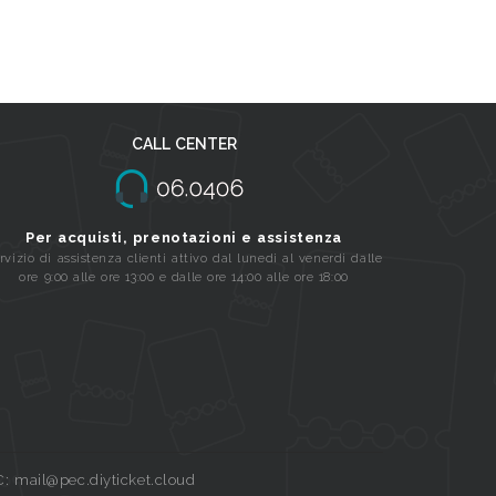
CALL CENTER
Per acquisti, prenotazioni e assistenza
rvizio di assistenza clienti attivo dal lunedi al venerdi dalle
ore 9:00 alle ore 13:00 e dalle ore 14:00 alle ore 18:00
C: mail@pec.diyticket.cloud