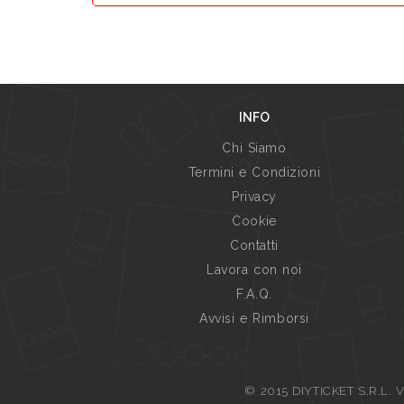
INFO
Chi Siamo
Termini e Condizioni
Privacy
Cookie
Contatti
Lavora con noi
F.A.Q.
Avvisi e Rimborsi
© 2015 DIYTICKET S.R.L. Vi