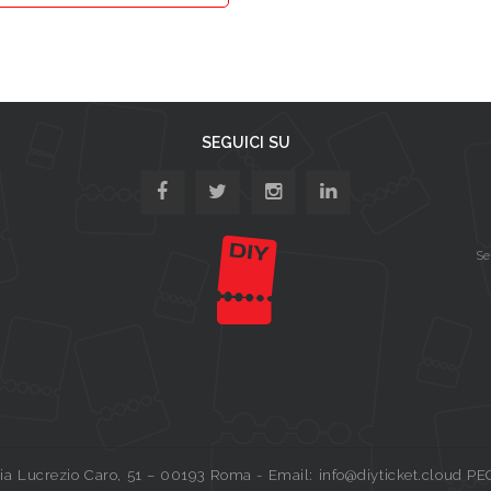
SEGUICI SU
Se
a Lucrezio Caro, 51 – 00193 Roma - Email: info@diyticket.cloud PE