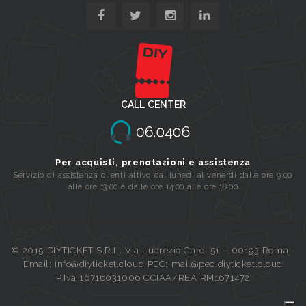
CALL CENTER
Per acquisti, prenotazioni e assistenza
Servizio di assistenza clienti attivo dal lunedi al venerdi dalle ore 9:00
alle ore 13:00 e dalle ore 14:00 alle ore 18:00
© 2015 DIYTICKET S.R.L. Via Lucrezio Caro, 51 – 00193 Roma -
Email: info@diyticket.cloud PEC: mail@pec.diyticket.cloud
P.Iva 16716031006 CCIAA/REA RM1671472