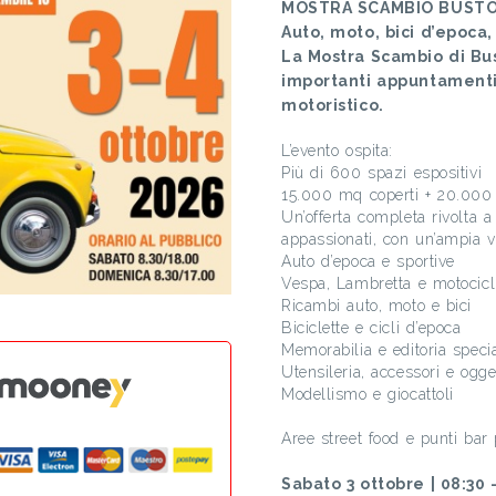
MOSTRA SCAMBIO BUSTO 
Auto, moto, bici d’epoca
La Mostra Scambio di Bus
importanti appuntamenti 
motoristico.
L’evento ospita:
Più di 600 spazi espositivi
15.000 mq coperti + 20.000
Un’offerta completa rivolta a 
appassionati, con un’ampia var
Auto d’epoca e sportive
Vespa, Lambretta e motocicli
Ricambi auto, moto e bici
Biciclette e cicli d’epoca
Memorabilia e editoria speci
Utensileria, accessori e ogget
Modellismo e giocattoli
Aree street food e punti bar pr
Sabato 3 ottobre | 08:30 