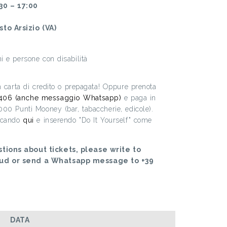
30 – 17:00
to Arsizio (VA)
i e persone con disabilità
on carta di credito o prepagata! Oppure prenota
406 (anche messaggio Whatsapp)
e paga in
.000 Punti Mooney (bar, tabaccherie, edicole).
iccando
qui
e inserendo "Do It Yourself" come
tions about tickets, please write to
oud or send a Whatsapp message to +39
DATA