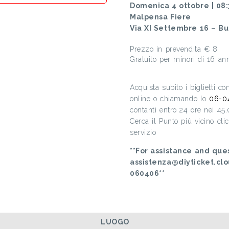
Domenica 4 ottobre | 08:
Malpensa Fiere
Via XI Settembre 16 – Bus
Prezzo in prevendita € 8
Gratuito per minori di 16 ann
Acquista subito i biglietti c
online o chiamando lo
06-0
contanti entro 24 ore nei 45
Cerca il Punto più vicino cl
servizio
**For assistance and ques
assistenza@diyticket.cl
060406**
LUOGO