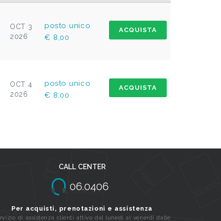
posto unico
OCT 3
ACQUISTA
2026
€ 8,00
posto unico
OCT 4
ACQUISTA
2026
€ 8,00
CALL CENTER
Per acquisti, prenotazioni e assistenza
rvizio di assistenza clienti attivo dal lunedi al venerdi dalle