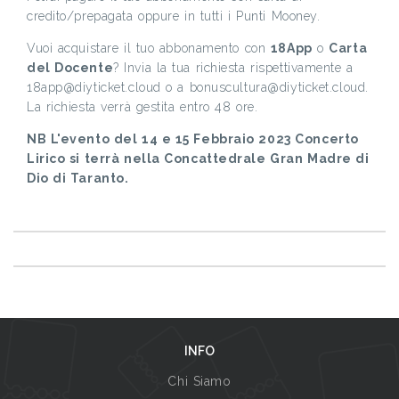
credito/prepagata oppure in tutti i Punti Mooney.
Vuoi acquistare il tuo abbonamento con
18App
o
Carta
del Docente
? Invia la tua richiesta rispettivamente a
18app@diyticket.cloud o a bonuscultura@diyticket.cloud.
La richiesta verrà gestita entro 48 ore.
NB L'evento del 14 e 15 Febbraio 2023 Concerto
Lirico si terrà nella Concattedrale Gran Madre di
Dio di Taranto.
INFO
Chi Siamo