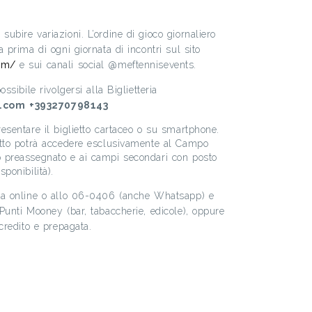
ubire variazioni. L’ordine di gioco giornaliero
 prima di ogni giornata di incontri sul sito
om/
e sui canali social @meftennisevents.
ssibile rivolgersi alla Biglietteria
s.com
+393270798143
esentare il biglietto cartaceo o su smartphone.
etto potrà accedere esclusivamente al Campo
 preassegnato e ai campi secondari con posto
ponibilità).
ta online o allo 06-0406 (anche Whatsapp) e
Punti Mooney (bar, tabaccherie, edicole), oppure
credito e prepagata.