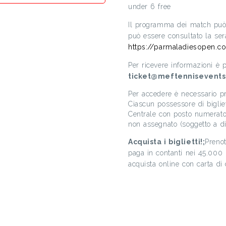
under 6 free
Il programma dei match può s
può essere consultato la sera
https://parmaladiesopen.c
Per ricevere informazioni è po
ticket@meftennisevent
Per accedere è necessario pr
Ciascun possessore di bigli
Centrale con posto numerato
non assegnato (soggetto a dis
Acquista i biglietti!;
Preno
paga in contanti nei 45.000 
acquista online con carta di 