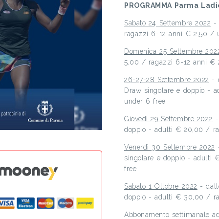
PROGRAMMA Parma Ladie
Sabato 24 Settembre 2022
- 
ragazzi 6-12 anni € 2,50 / 
Domenica 25 Settembre 202
5,00 / ragazzi 6-12 anni € 
26-27-28 Settembre 2022
- 
Draw singolare e doppio - a
under 6 free
Giovedì 29 Settembre 2022
-
doppio - adulti € 20,00 / r
Venerdì 30 Settembre 2022
-
singolare e doppio - adulti
free
Sabato 1 Ottobre 2022
- dall
doppio - adulti € 30,00 / r
Abbonamento settimanale ad