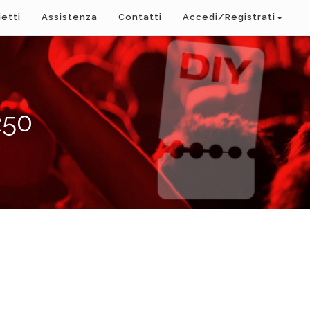
ietti
Assistenza
Contatti
Accedi/Registrati
250