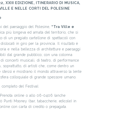
2, XXIII EDIZIONE, ITINERARIO DI MUSICA,
VILLE E NELLE CORTI DEL POLESINE
o
ni del paesaggio del Polesine,
“Tra Ville e
ica più longeva ed amata del territorio, che si
o di un pregiato cartellone di spettacoli con
 dislocati in giro per la provincia. Il risultato è
oria e nella bellezza di architetture e paesaggi
ibili dal grande pubblico; con una colonna
di concerti musicali, di teatro, di performance
a, soprattutto, di artisti che, come dentro un
é stessi e mostrano il mondo attraverso la lente
mosfera colloquiale di grande spessore umano.
completo del Festival
Prenota online o allo 06-0406 (anche
 Punti Mooney (bar, tabaccherie, edicole) in
 online con carta di credito o prepagata.