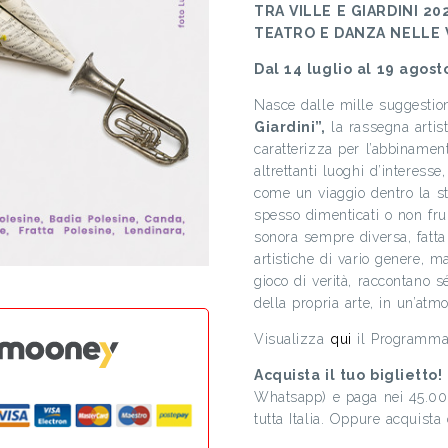
TRA VILLE E GIARDINI 202
TEATRO E DANZA NELLE 
Dal 14 luglio al 19 agost
Nasce dalle mille suggestio
Giardini”,
la rassegna artist
caratterizza per l’abbinament
altrettanti luoghi d’interesse,
come un viaggio dentro la st
spesso dimenticati o non fru
sonora sempre diversa, fatta 
artistiche di vario genere, m
gioco di verità, raccontano s
della propria arte, in un’at
Visualizza
qui
il Programma 
Acquista il tuo biglietto!
Whatsapp) e paga nei 45.000
tutta Italia. Oppure acquista