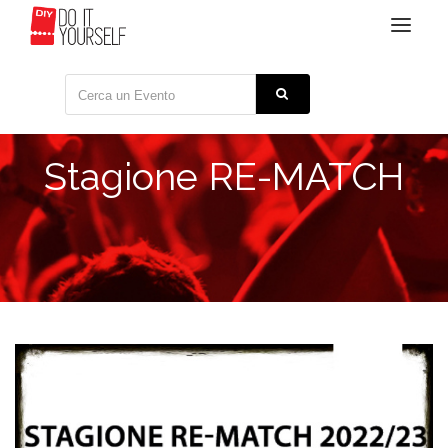
Toggle
navigat
Stagione RE-MATCH