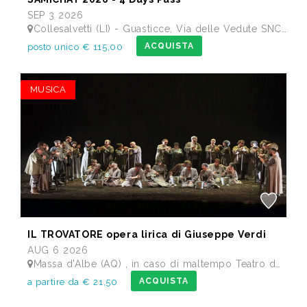
SEP 3 2026
Collesalvetti (LI) - Guasticce, Via delle Vedute SNC - Lago Alberto, Tenuta Bellavista Insuese
ACQUISTA
posto unico € 115,00
MUSICA
IL TROVATORE opera lirica di Giuseppe Verdi
AUG 6 2026
Massa d'Albe (AQ) , in caso di maltempo Teatro dei Marsi Avezzano AQ - Anfiteatro Romano di Alba Fucens
ACQUISTA
a partire da € 21,50