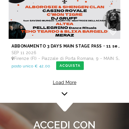
ABBONAMENTO 3 DAYS MAIN STAGE PASS • 11 settembre: Alborosie & Shengen Clan, DJ Gruff feat Gavino Murgia - Lauryyn - Beatrice Dellacasa, after party Dj Gruff • 12 settembre: Altea, Pellegrino, Casino Royale • 13 settembre: Meraz, Teho Teardo & Blixa Bargeld, C'Mon Tigre
SEP 11 2026
Firenze (FI) - Piazzale di Porta Romana, 9 - MAIN STAGE - Giardino delle Scuderie Reali
ACQUISTA
posto unico € 42,00
Load More
ACCEDI CON