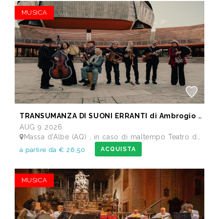
MUSICA
TRANSUMANZA DI SUONI ERRANTI di Ambrogio Sparagna
AUG 9 2026
Massa d'Albe (AQ) , in caso di maltempo Teatro dei Marsi Avezzano AQ - Anfiteatro Romano di Alba Fucens
ACQUISTA
a partire da € 26,50
MUSICA