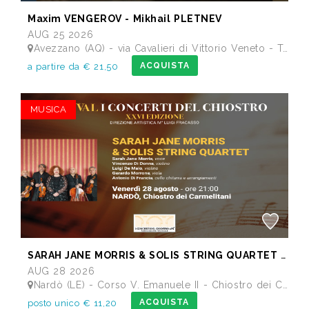
Maxim VENGEROV - Mikhail PLETNEV
AUG 25 2026
Avezzano (AQ) - via Cavalieri di Vittorio Veneto - Teatro dei Marsi
ACQUISTA
a partire da € 21,50
MUSICA
SARAH JANE MORRIS & SOLIS STRING QUARTET - Festival I Concerti del Chiostro
AUG 28 2026
Nardò (LE) - Corso V. Emanuele II - Chiostro dei Carmelitani
ACQUISTA
posto unico € 11,20