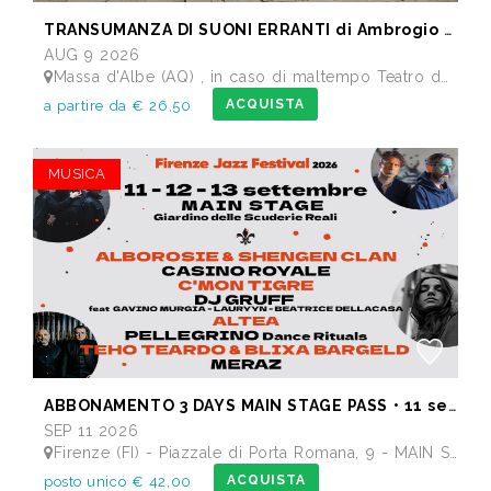
TRANSUMANZA DI SUONI ERRANTI di Ambrogio Sparagna
AUG 9 2026
Massa d'Albe (AQ) , in caso di maltempo Teatro dei Marsi Avezzano AQ - Anfiteatro Romano di Alba Fucens
ACQUISTA
a partire da € 26,50
MUSICA
ABBONAMENTO 3 DAYS MAIN STAGE PASS • 11 settembre: Alborosie & Shengen Clan, DJ Gruff feat Gavino Murgia - Lauryyn - Beatrice Dellacasa, after party Dj Gruff • 12 settembre: Altea, Pellegrino, Casino Royale • 13 settembre: Meraz, Teho Teardo & Blixa Bargeld, C'Mon Tigre
SEP 11 2026
Firenze (FI) - Piazzale di Porta Romana, 9 - MAIN STAGE - Giardino delle Scuderie Reali
ACQUISTA
posto unico € 42,00