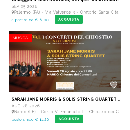
SEP 25 2026
Palermo (PA) - Via Valverde 3 - Oratorio Santa Cita
ACQUISTA
a partire da € 8,00
MUSICA
SARAH JANE MORRIS & SOLIS STRING QUARTET - Festival I Concerti del Chiostro
AUG 28 2026
Nardò (LE) - Corso V. Emanuele II - Chiostro dei Carmelitani
ACQUISTA
posto unico € 11,20