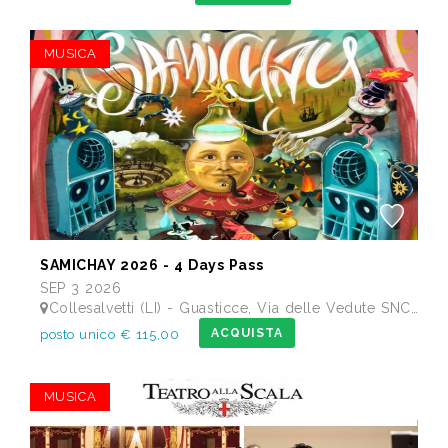
MUSICA
SAMICHAY 2026 - 4 Days Pass
SEP 3 2026
Collesalvetti (LI) - Guasticce, Via delle Vedute SNC - Lago Alberto, Tenuta Bellavista Insuese
ACQUISTA
posto unico € 115,00
MUSICA