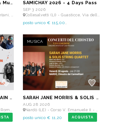
Abbonamento Amici della Musica Fedele Fenaroli 17 Concerti dal 14/07 al13/12 2026
SAMICHAY 2026 - 4 Days Pass
SEP 3 2026
ELE FENAROLI
Collesalvetti (LI) - Guasticce, Via delle Vedute SNC - Lago Alberto, Tenuta Bellavista Insuese
posto unico € 115,00
MUSICA
ABBONAMENTO 3 DAYS MAIN STAGE PASS • 11 settembre: Alborosie & Shengen Clan, DJ Gruff feat Gavino Murgia - Lauryyn - Beatrice Dellacasa, after party Dj Gruff • 12 settembre: Altea, Pellegrino, Casino Royale • 13 settembre: Meraz, Teho Teardo & Blixa Bargeld, C'Mon Tigre
SARAH JANE MORRIS & SOLIS STRING QUARTET - Festival I Concerti del Chiostro
AUG 28 2026
cuderie Reali
Nardò (LE) - Corso V. Emanuele II - Chiostro dei Carmelitani
ISTA
ACQUISTA
posto unico € 11,20