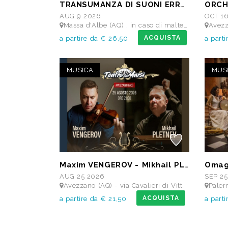
TRANSUMANZA DI SUONI ERRANTI di Ambrogio Sparagna
AUG 9 2026
OCT 1
Massa d'Albe (AQ) , in caso di maltempo Teatro dei Marsi Avezzano AQ - Anfiteatro Romano di Alba Fucens
Avezzano (A
ACQUISTA
a partire da € 26,50
a parti
MUSICA
MUS
Maxim VENGEROV - Mikhail PLETNEV
AUG 25 2026
SEP 25
Avezzano (AQ) - via Cavalieri di Vittorio Veneto - Teatro dei Marsi
Palermo 
ACQUISTA
a partire da € 21,50
a part