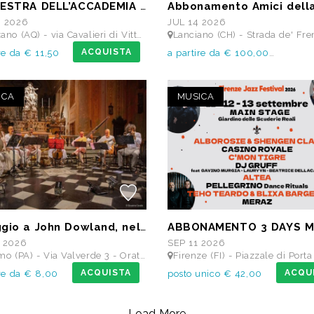
ORCHESTRA DELL’ACCADEMIA TEATRO ALLA SCALA di Milano
6 2026
JUL 14 2026
Q) - via Cavalieri di Vittorio Veneto - Teatro dei Marsi
Lanciano (CH) - Strada de' Frentani, 6 - TEATRO COMUNALE FED
ACQUISTA
re da € 11,50
a partire da € 100,00
ICA
MUSICA
Omaggio a John Dowland, nel 400° anniversario della morte
 2026
SEP 11 2026
(PA) - Via Valverde 3 - Oratorio Santa Cita
Firenze (FI) - Piazzale di Porta Romana, 9 - MAIN STAGE - Giardino delle S
ACQUISTA
ACQU
ire da € 8,00
posto unico € 42,00
Load More