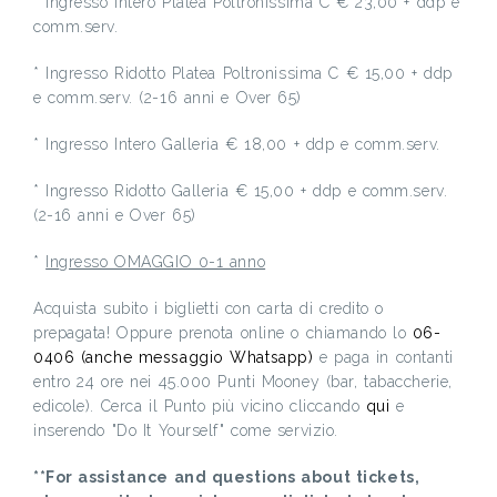
* Ingresso Intero Platea Poltronissima C € 23,00 + ddp e
comm.serv.
* Ingresso Ridotto Platea Poltronissima C € 15,00 + ddp
e comm.serv. (2-16 anni e Over 65)
* Ingresso Intero Galleria € 18,00 + ddp e comm.serv.
* Ingresso Ridotto Galleria € 15,00 + ddp e comm.serv.
(2-16 anni e Over 65)
*
Ingresso OMAGGIO 0-1 anno
Acquista subito i biglietti con carta di credito o
prepagata! Oppure prenota online o chiamando lo
06-
0406 (anche messaggio Whatsapp)
e paga in contanti
entro 24 ore nei 45.000 Punti Mooney (bar, tabaccherie,
edicole). Cerca il Punto più vicino cliccando
qui
e
inserendo "Do It Yourself" come servizio.
**For assistance and questions about tickets,