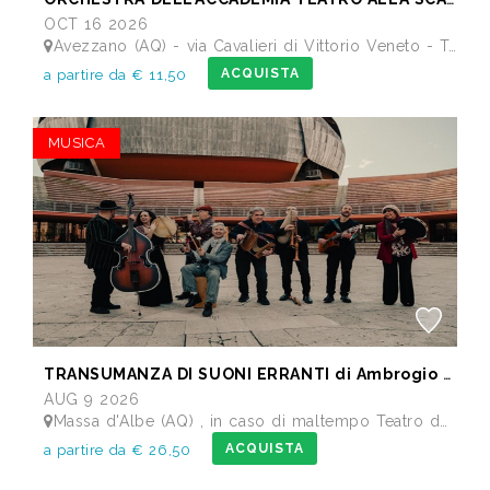
OCT 16 2026
Avezzano (AQ) - via Cavalieri di Vittorio Veneto - Teatro dei Marsi
ACQUISTA
a partire da € 11,50
MUSICA
TRANSUMANZA DI SUONI ERRANTI di Ambrogio Sparagna
AUG 9 2026
Massa d'Albe (AQ) , in caso di maltempo Teatro dei Marsi Avezzano AQ - Anfiteatro Romano di Alba Fucens
ACQUISTA
a partire da € 26,50