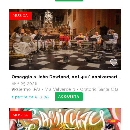
MUSICA
Omaggio a John Dowland, nel 400° anniversario della morte
SEP 25 2026
Palermo (PA) - Via Valverde 3 - Oratorio Santa Cita
ACQUISTA
a partire da € 8,00
MUSICA