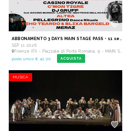
ABBONAMENTO 3 DAYS MAIN STAGE PASS • 11 settembre: Alborosie & Shengen Clan, DJ Gruff feat Gavino Murgia - Lauryyn - Beatrice Dellacasa, after party Dj Gruff • 12 settembre: Altea, Pellegrino, Casino Royale • 13 settembre: Meraz, Teho Teardo & Blixa Bargeld, C'Mon Tigre
SEP 11 2026
Firenze (FI) - Piazzale di Porta Romana, 9 - MAIN STAGE - Giardino delle Scuderie Reali
ACQUISTA
posto unico € 42,00
MUSICA