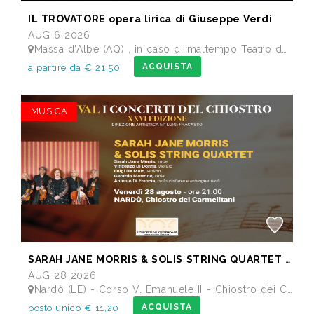
IL TROVATORE opera lirica di Giuseppe Verdi
AUG 6 2026
Massa d'Albe (AQ) , in caso di maltempo Teatro dei Marsi Avezzano AQ - Anfiteatro Romano di Alba Fucens
ACQUISTA
a partire da € 21,50
MUSICA
SARAH JANE MORRIS & SOLIS STRING QUARTET - Festival I Concerti del Chiostro
AUG 28 2026
Nardò (LE) - Corso V. Emanuele II - Chiostro dei Carmelitani
ACQUISTA
posto unico € 11,20