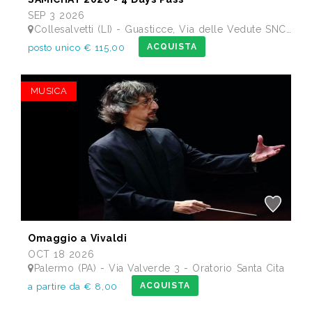
SEP 3 2026
Collesalvetti (LI) - Guasticce, Via delle Vedute SNC - Lago Alberto, Tenuta Bellavista Insuese
ACQUISTA
posto unico € 115,00
MUSICA
Omaggio a Vivaldi
OCT 18 2026
Palermo (PA) - Via Valverde 3 - Oratorio Santa Cita
ACQUISTA
a partire da € 8,00