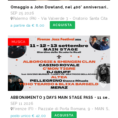
Omaggio a John Dowland, nel 400° anniversario della morte
SEP 25 2026
Palermo (PA) - Via Valverde 3 - Oratorio Santa Cita
ACQUISTA
a partire da € 8,00
MUSICA
ABBONAMENTO 3 DAYS MAIN STAGE PASS • 11 settembre: Alborosie & Shengen Clan, DJ Gruff feat Gavino Murgia - Lauryyn - Beatrice Dellacasa, after party Dj Gruff • 12 settembre: Altea, Pellegrino, Casino Royale • 13 settembre: Meraz, Teho Teardo & Blixa Bargeld, C'Mon Tigre
SEP 11 2026
Firenze (FI) - Piazzale di Porta Romana, 9 - MAIN STAGE - Giardino delle Scuderie Reali
ACQUISTA
posto unico € 42,00