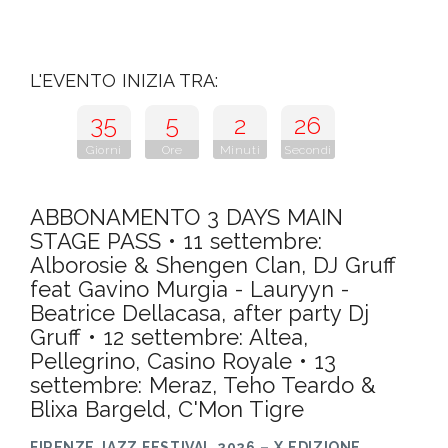
L'EVENTO INIZIA TRA:
35
5
2
25
Giorni
Ore
Minuti
Secondi
ABBONAMENTO 3 DAYS MAIN
STAGE PASS • 11 settembre:
Alborosie & Shengen Clan, DJ Gruff
feat Gavino Murgia - Lauryyn -
Beatrice Dellacasa, after party Dj
Gruff • 12 settembre: Altea,
Pellegrino, Casino Royale • 13
settembre: Meraz, Teho Teardo &
Blixa Bargeld, C'Mon Tigre
FIRENZE JAZZ FESTIVAL 2026 – X EDIZIONE