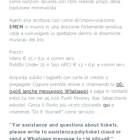
come canzoni, talvolta con ritmi reiterati propri della
tradizione minimalista.
Aperti alla scrittura così come all’improvvisazione,
EMEM
si muove in una direzione fortemente emotiva,
volta a coinvolgere lo spettatore dentro le dinamiche
musicali del trio.
Prezzi:
Intero € 15 + d.p. e comm.serv.
Ridotto Under 25 e Soci ARCI € 13 + d.p. e comm.serv.
Acquista subito i biglietti con carta di credito o
prepagata! Oppure prenota online o chiamando lo
06-
0406 (anche messaggio Whatsapp)
e paga in contanti
entro 24 ore nei 45.000 Punti Mooney (bar, tabaccherie,
edicole). Cerca il Punto più vicino cliccando
qui
e
inserendo "Do It Yourself" come servizio
**For assistance and questions about tickets,
please write to assistenza@diyticket.cloud or
send a Whatsapp message to +39 060406**