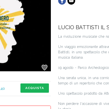
LUCIO BATTISTI IL
La rivoluzione musicale che na
Un viaggio emozionante attrave
Battisti, in uno spettacolo che
musica italiana.
19 agosto - Parco Archeologic
Una serata unica, in una corni
tempo di un repertorio che con
ACQUISTA
,40
Uno spettacolo prodotto da Atto
Non perdere l'occasione di viv