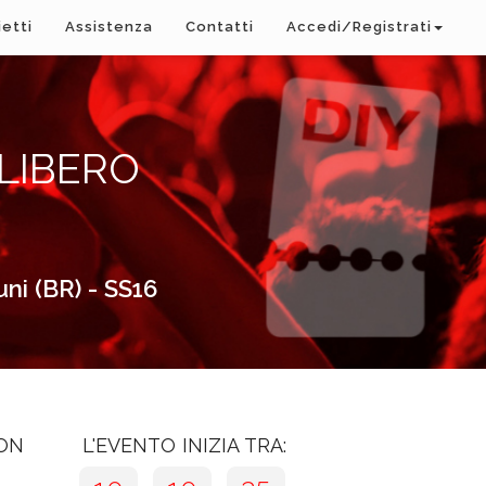
ietti
Assistenza
Contatti
Accedi/Registrati
 LIBERO
 (BR) - SS16
CON
L'EVENTO INIZIA TRA: