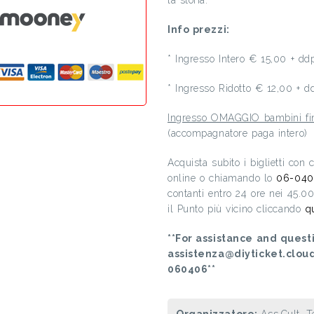
la storia.
Info prezzi:
* Ingresso Intero € 15,00 + d
* Ingresso Ridotto € 12,00 + 
Ingresso OMAGGIO bambini fino
(accompagnatore paga intero)
Acquista subito i biglietti con
online o chiamando lo
06-040
contanti entro 24 ore nei 45.0
il Punto più vicino cliccando
q
**For assistance and questi
assistenza@diyticket.clou
060406**