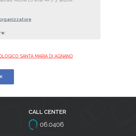
eatrale AttoTerzo ente APS 3 settore,
 organizzatore
re:
CHEOLOGICO SANTA MARIA DI AGNANO
K
CALL CENTER