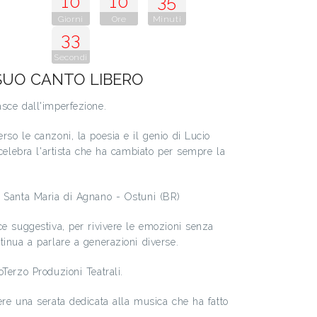
10
10
35
Giorni
Ore
Minuti
32
Secondi
 SUO CANTO LIBERO
sce dall'imperfezione.
rso le canzoni, la poesia e il genio di Lucio
 celebra l'artista che ha cambiato per sempre la
o Santa Maria di Agnano - Ostuni (BR)
ce suggestiva, per rivivere le emozioni senza
tinua a parlare a generazioni diverse.
Terzo Produzioni Teatrali.
ere una serata dedicata alla musica che ha fatto