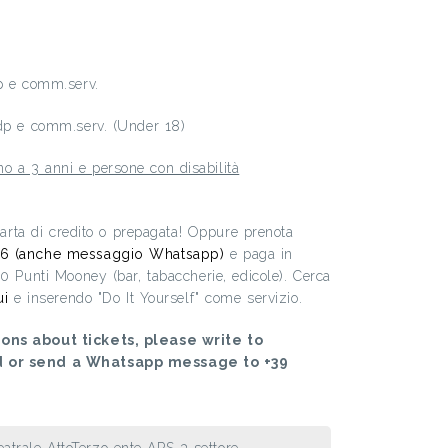
dp e comm.serv.
ddp e comm.serv. (Under 18)
 a 3 anni e persone con disabilità
 carta di credito o prepagata! Oppure prenota
6 (anche messaggio Whatsapp)
e paga in
00 Punti Mooney (bar, tabaccherie, edicole). Cerca
ui
e inserendo "Do It Yourself" come servizio.
ons about tickets, please write to
d or send a Whatsapp message to +39