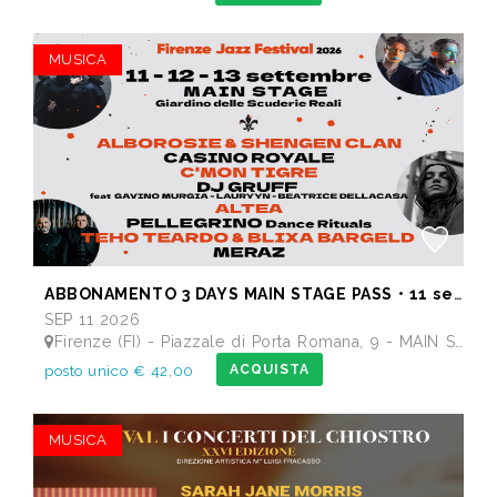
MUSICA
ABBONAMENTO 3 DAYS MAIN STAGE PASS • 11 settembre: Alborosie & Shengen Clan, DJ Gruff feat Gavino Murgia - Lauryyn - Beatrice Dellacasa, after party Dj Gruff • 12 settembre: Altea, Pellegrino, Casino Royale • 13 settembre: Meraz, Teho Teardo & Blixa Bargeld, C'Mon Tigre
SEP 11 2026
Firenze (FI) - Piazzale di Porta Romana, 9 - MAIN STAGE - Giardino delle Scuderie Reali
ACQUISTA
posto unico € 42,00
MUSICA