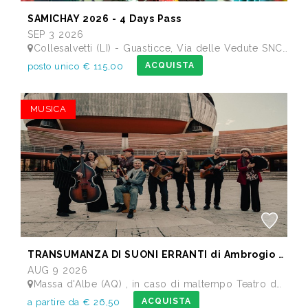
SAMICHAY 2026 - 4 Days Pass
SEP 3 2026
Collesalvetti (LI) - Guasticce, Via delle Vedute SNC - Lago Alberto, Tenuta Bellavista Insuese
ACQUISTA
posto unico € 115,00
MUSICA
TRANSUMANZA DI SUONI ERRANTI di Ambrogio Sparagna
AUG 9 2026
Massa d'Albe (AQ) , in caso di maltempo Teatro dei Marsi Avezzano AQ - Anfiteatro Romano di Alba Fucens
ACQUISTA
a partire da € 26,50