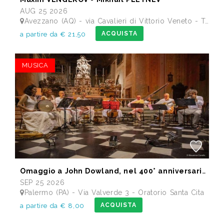
AUG 25 2026
Avezzano (AQ) - via Cavalieri di Vittorio Veneto - Teatro dei Marsi
ACQUISTA
a partire da € 21,50
MUSICA
Omaggio a John Dowland, nel 400° anniversario della morte
SEP 25 2026
Palermo (PA) - Via Valverde 3 - Oratorio Santa Cita
ACQUISTA
a partire da € 8,00