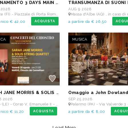
ABBONAMENTO 3 DAYS MAIN STAGE PASS • 11 settembre: Alborosie & Shengen Clan, DJ Gruff feat Gavino Murgia - Lauryyn - Beatrice Dellacasa, after party Dj Gruff • 12 settembre: Altea, Pellegrino, Casino Royale • 13 settembre: Meraz, Teho Teardo & Blixa Bargeld, C'Mon Tigre
 2026
AUG 9 2026
 Piazzale di Porta Romana, 9 - MAIN STAGE - Giardino delle Scuderie Reali
Massa d'Albe (AQ) , in caso di maltempo Teatro dei Marsi Avezzano AQ - Anfiteatro Roman
ACQUISTA
ACQU
unico € 42,00
a partire da € 26,50
ICA
MUSICA
SARAH JANE MORRIS & SOLIS STRING QUARTET - Festival I Concerti del Chiostro
8 2026
SEP 25 2026
) - Corso V. Emanuele II - Chiostro dei Carmelitani
Palermo (PA) - Via Valverde 3 - Oratorio Sa
ACQUISTA
ACQUI
unico € 11,20
a partire da € 8,00
Load More