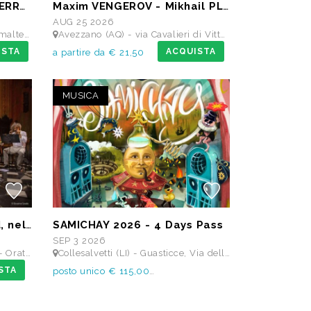
TRANSUMANZA DI SUONI ERRANTI di Ambrogio Sparagna
Maxim VENGEROV - Mikhail PLETNEV
AUG 25 2026
o di Alba Fucens
Avezzano (AQ) - via Cavalieri di Vittorio Veneto - Teatro dei Marsi
ISTA
ACQUISTA
a partire da € 21,50
MUSICA
Omaggio a John Dowland, nel 400° anniversario della morte
SAMICHAY 2026 - 4 Days Pass
SEP 3 2026
nta Cita
Collesalvetti (LI) - Guasticce, Via delle Vedute SNC - Lago Alberto, Tenuta Bellavista Insuese
STA
posto unico € 115,00