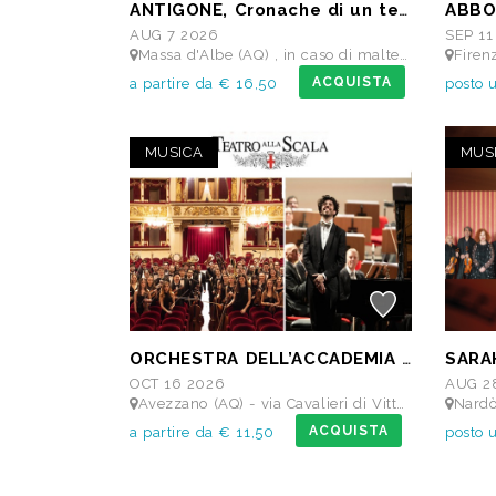
ANTIGONE, Cronache di un teatro di guerra da Sofocle
AUG 7 2026
SEP 11
Massa d'Albe (AQ) , in caso di maltempo Teatro dei Marsi Avezzano AQ - Anfiteatro Romano di Alba Fucens
Firenze (FI) -
ACQUISTA
a partire da € 16,50
posto 
MUSICA
MUS
ORCHESTRA DELL’ACCADEMIA TEATRO ALLA SCALA di Milano
OCT 16 2026
AUG 2
Avezzano (AQ) - via Cavalieri di Vittorio Veneto - Teatro dei Marsi
Nardò (LE
ACQUISTA
a partire da € 11,50
posto 