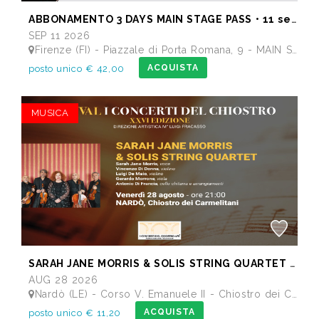
ABBONAMENTO 3 DAYS MAIN STAGE PASS • 11 settembre: Alborosie & Shengen Clan, DJ Gruff feat Gavino Murgia - Lauryyn - Beatrice Dellacasa, after party Dj Gruff • 12 settembre: Altea, Pellegrino, Casino Royale • 13 settembre: Meraz, Teho Teardo & Blixa Bargeld, C'Mon Tigre
SEP 11 2026
Firenze (FI) - Piazzale di Porta Romana, 9 - MAIN STAGE - Giardino delle Scuderie Reali
ACQUISTA
posto unico € 42,00
MUSICA
SARAH JANE MORRIS & SOLIS STRING QUARTET - Festival I Concerti del Chiostro
AUG 28 2026
Nardò (LE) - Corso V. Emanuele II - Chiostro dei Carmelitani
ACQUISTA
posto unico € 11,20