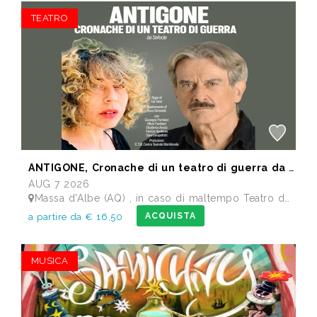
TEATRO
ANTIGONE, Cronache di un teatro di guerra da Sofocle
AUG 7 2026
Massa d'Albe (AQ) , in caso di maltempo Teatro dei Marsi Avezzano AQ - Anfiteatro Romano di Alba Fucens
ACQUISTA
a partire da € 16,50
MUSICA