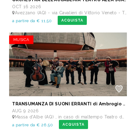
OCT 16 2026
Avezzano (AQ) - via Cavalieri di Vittorio Veneto - Teatro dei Marsi
ACQUISTA
a partire da € 11,50
MUSICA
TRANSUMANZA DI SUONI ERRANTI di Ambrogio Sparagna
AUG 9 2026
Massa d'Albe (AQ) , in caso di maltempo Teatro dei Marsi Avezzano AQ - Anfiteatro Romano di Alba Fucens
ACQUISTA
a partire da € 26,50