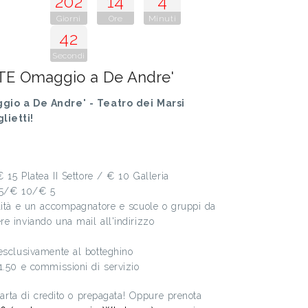
202
14
4
Giorni
Ore
Minuti
41
Secondi
 Omaggio a De Andre'
 a De Andre' - Teatro dei Marsi
lietti!
€ 15 Platea II Settore / € 10 Galleria
 15/€ 10/€ 5
ilità e un accompagnatore e scuole o gruppi da
e inviando una mail all'indirizzo
esclusivamente al botteghino
1.50 e commissioni di servizio
 carta di credito o prepagata! Oppure prenota