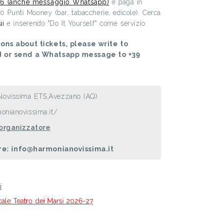
6 (anche messaggio Whatsapp)
e paga in
00 Punti Mooney (bar, tabaccherie, edicole). Cerca
ui
e inserendo "Do It Yourself" come servizio
ons about tickets, please write to
d or send a Whatsapp message to +39
Novissima ETS,Avezzano (AQ)
onianovissima.it/
 organizzatore
re: info@harmonianovissima.it
i
icale Teatro dei Marsi 2026-27