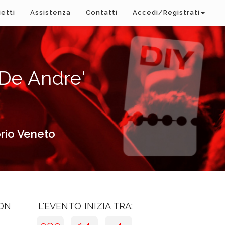
ietti
Assistenza
Contatti
Accedi/Registrati
e Andre'
orio Veneto
CON
L'EVENTO INIZIA TRA: