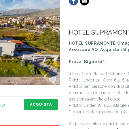
HOTEL SUPRAMONTE
HOTEL SUPRAMONTE Omaggio
Avezzano AQ. Acquista i Big
Prezzi Biglietti*:
Intero € 20 Platea I Settore / 
Ridotti Under 25, Over 65: €
Ridotto per persone con disab
minimo 10 persone da richieder
assistenza@diyticket.cloud
ACQUISTA
,50
Ridotto Under 18 acquistabile 
*Importi esclusa prevendita € 
Acquista subito i biglietti con