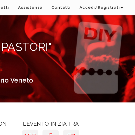
ietti
Assistenza
Contatti
Accedi/Registrati
 PASTORI"
orio Veneto
CON
L'EVENTO INIZIA TRA: