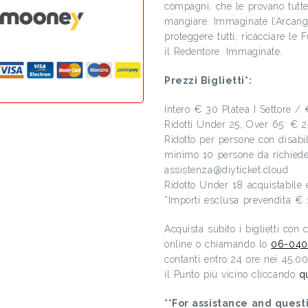
compagni, che le provano tutte
mangiare. Immaginate l’Arcang
proteggere tutti, ricacciare le
il Redentore. Immaginate.
Prezzi Biglietti*:
Intero € 30 Platea I Settore / 
Ridotti Under 25, Over 65: €
Ridotto per persone con disab
minimo 10 persone da richieder
assistenza@diyticket.cloud
Ridotto Under 18 acquistabile 
*Importi esclusa prevendita € 
Acquista subito i biglietti con
online o chiamando lo
06-040
contanti entro 24 ore nei 45.0
il Punto più vicino cliccando
q
**For assistance and questi