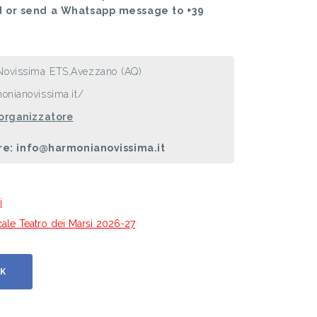
d or send a Whatsapp message to +39
Novissima ETS,Avezzano (AQ)
onianovissima.it/
 organizzatore
re: info@harmonianovissima.it
i
icale Teatro dei Marsi 2026-27
K