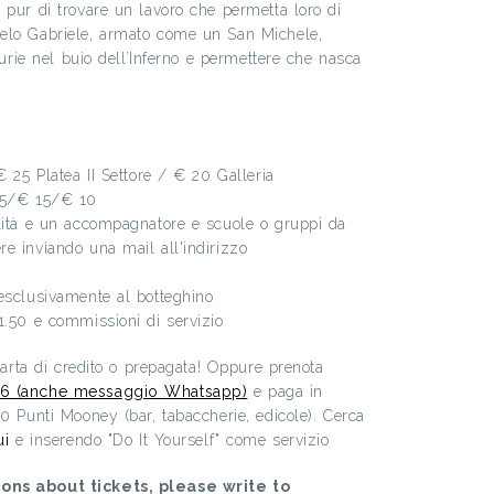
 pur di trovare un lavoro che permetta loro di
elo Gabriele, armato come un San Michele,
 Furie nel buio dell’Inferno e permettere che nasca
€ 25 Platea II Settore / € 20 Galleria
 25/€ 15/€ 10
ilità e un accompagnatore e scuole o gruppi da
e inviando una mail all'indirizzo
esclusivamente al botteghino
1.50 e commissioni di servizio
 carta di credito o prepagata! Oppure prenota
6 (anche messaggio Whatsapp)
e paga in
00 Punti Mooney (bar, tabaccherie, edicole). Cerca
ui
e inserendo "Do It Yourself" come servizio
ons about tickets, please write to