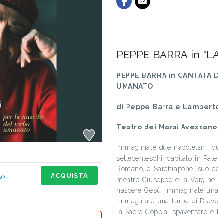
PEPPE BARRA in "L
PEPPE BARRA in CANTATA D
UMANATO
di Peppe Barra e Lambert
Teatro dei Marsi Avezzano A
Immaginiate due napoletani, du
settecenteschi, capitato in Pal
Romano, e Sarchiapone, suo co
ACQUISTA
50
mentre Giuseppe e la Vergine M
nascere Gesù. Immaginate una t
Immaginate una turba di Diavol
la Sacra Coppia, spaventare e to