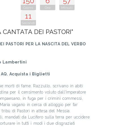
150
6
57
Giorni
Ore
Minuti
9
Secondi
A CANTATA DEI PASTORI"
EI PASTORI PER LA NASCITA DEL VERBO
o Lambertini
Q. Acquista i Biglietti
e morti di fame, Razzullo, scrivano in abiti
estina per il censimento voluto dall’Imperatore
mpaesano, in fuga per i crimini commessi,
aria vagano in cerca di alloggio per far
ribù di Pastori in attesa del Messia.
i, mandati da Lucifero sulla terra per uccidere
rturare in tutti i modi i due disgraziati