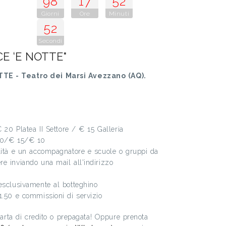
98
17
52
Giorni
Ore
Minuti
52
Secondi
CE ‘E NOTTE"
TTE - Teatro dei Marsi Avezzano (AQ).
€ 20 Platea II Settore / € 15 Galleria
 20/€ 15/€ 10
ilità e un accompagnatore e scuole o gruppi da
e inviando una mail all'indirizzo
esclusivamente al botteghino
1.50 e commissioni di servizio
 carta di credito o prepagata! Oppure prenota