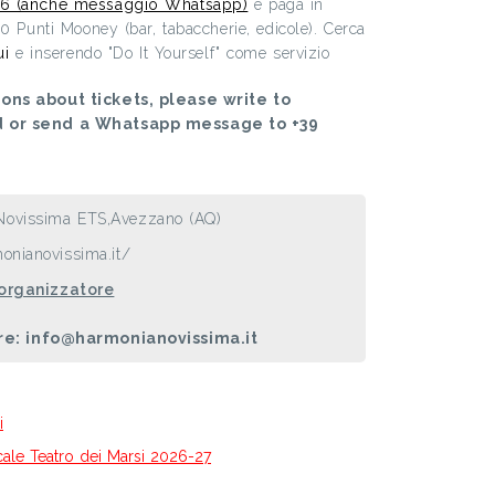
6 (anche messaggio Whatsapp)
e paga in
00 Punti Mooney (bar, tabaccherie, edicole). Cerca
ui
e inserendo "Do It Yourself" come servizio
ons about tickets, please write to
d or send a Whatsapp message to +39
Novissima ETS,Avezzano (AQ)
onianovissima.it/
 organizzatore
re: info@harmonianovissima.it
i
icale Teatro dei Marsi 2026-27