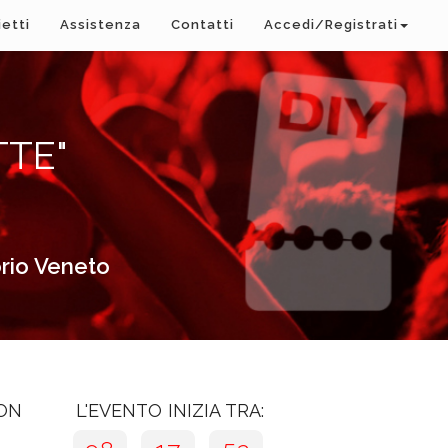
ietti
Assistenza
Contatti
Accedi/Registrati
TTE"
orio Veneto
CON
L'EVENTO INIZIA TRA: