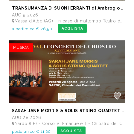
TRANSUMANZA DI SUONI ERRANTI di Ambrogio Sparagna
AUG 9 2026
Massa d'Albe (AQ) , in caso di maltempo Teatro dei Marsi Avezzano AQ - Anfiteatro Romano di Alba Fucens
ACQUISTA
a partire da € 26,50
MUSICA
SARAH JANE MORRIS & SOLIS STRING QUARTET - Festival I Concerti del Chiostro
AUG 28 2026
Nardò (LE) - Corso V. Emanuele II - Chiostro dei Carmelitani
ACQUISTA
posto unico € 11,20