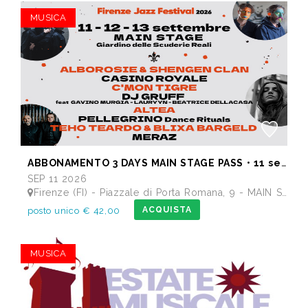
MUSICA
ABBONAMENTO 3 DAYS MAIN STAGE PASS • 11 settembre: Alborosie & Shengen Clan, DJ Gruff feat Gavino Murgia - Lauryyn - Beatrice Dellacasa, after party Dj Gruff • 12 settembre: Altea, Pellegrino, Casino Royale • 13 settembre: Meraz, Teho Teardo & Blixa Bargeld, C'Mon Tigre
SEP 11 2026
Firenze (FI) - Piazzale di Porta Romana, 9 - MAIN STAGE - Giardino delle Scuderie Reali
ACQUISTA
posto unico € 42,00
MUSICA