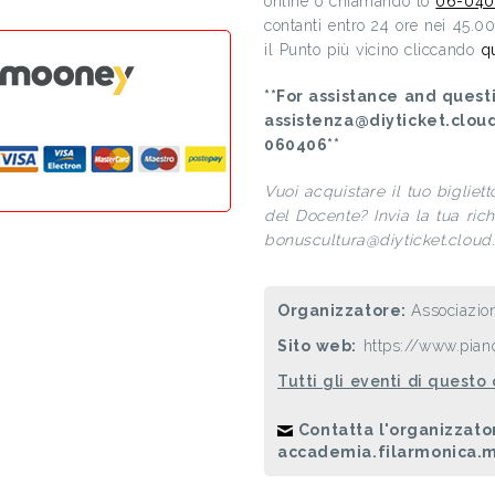
online o chiamando lo
06-040
contanti entro 24 ore nei 45.0
il Punto più vicino cliccando
q
**For assistance and questi
assistenza@diyticket.clou
060406**
Vuoi acquistare il tuo bigliet
del Docente? Invia la tua richi
bonuscultura@diyticket.cloud. 
Organizzatore:
Associazio
Sito web:
https://www.piano
Tutti gli eventi di questo
Contatta l'organizzato
accademia.filarmonica