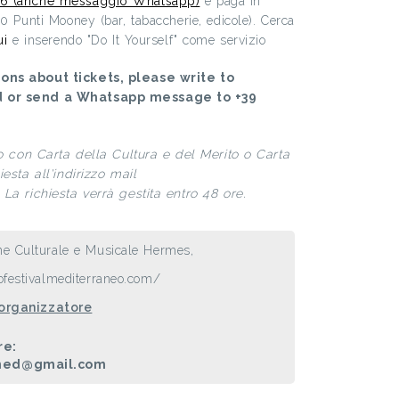
6 (anche messaggio Whatsapp)
e paga in
00 Punti Mooney (bar, tabaccherie, edicole). Cerca
ui
e inserendo "Do It Yourself" come servizio
ons about tickets, please write to
d or send a Whatsapp message to +39
to con Carta della Cultura e del Merito o Carta
esta all'indirizzo mail
La richiesta verrà gestita entro 48 ore.
ne Culturale e Musicale Hermes,
festivalmediterraneo.com/
 organizzatore
re:
.med@gmail.com