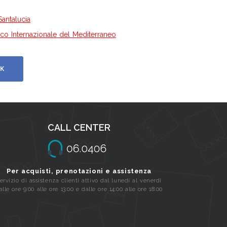
Santalucia
istico Internazionale del Mediterraneo
K
CALL CENTER
Per acquisti, prenotazioni e assistenza
ervizio di assistenza clienti attivo dal lunedi al venerdi
alle ore 9:00 alle ore 13:00 e dalle ore 14:00 alle ore 18:00