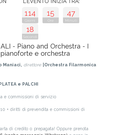
CON
L'EVENTO INIZIA TRA:
114
15
47
Giorni
Ore
Minuti
17
Secondi
I - Piano and Orchestra - I
 pianoforte e orchestra
to Maniaci,
direttore
|Orchestra Filarmonica
PLATEA e PALCHI
ita e commissioni di servizio
0 + diritti di prevendita e commissioni di
 carta di credito o prepagata! Oppure prenota