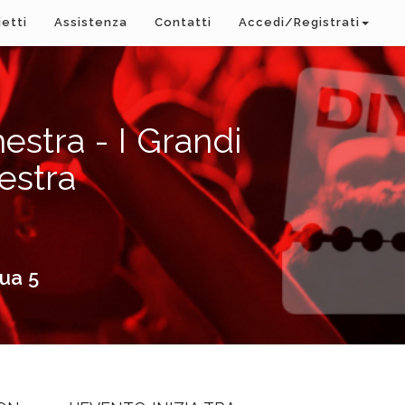
ietti
Assistenza
Contatti
Accedi/Registrati
stra - I Grandi
estra
dua 5