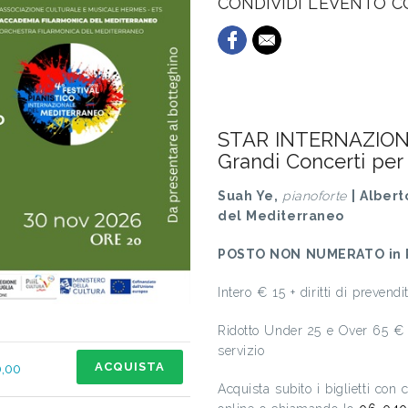
CONDIVIDI L'EVENTO 
STAR INTERNAZIONAL
Grandi Concerti per
Suah Ye,
pianoforte
| Alber
del Mediterraneo
POSTO NON NUMERATO in 
Intero € 15 + diritti di prevend
Ridotto Under 25 e Over 65 € 1
servizio
ACQUISTA
0,00
Acquista subito i biglietti con