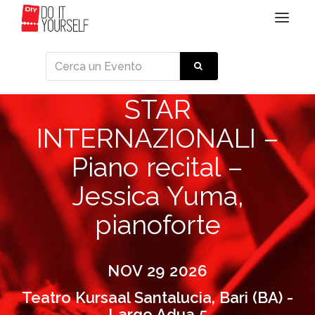
Toggle
navigat
STAR
INTERNAZIONALI –
Piano recital –
Jessica Yuma,
pianoforte
NOV 29 2026
Teatro Kursaal Santalucia, Bari (BA) -
Largo Adua 5