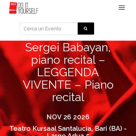
Toggle
navigat
Sergei Babayan,
piano recital –
LEGGENDA
VIVENTE – Piano
recital
NOV 26 2026
Teatro Kursaal Santalucia, Bari (BA) -
Largo Adua 5