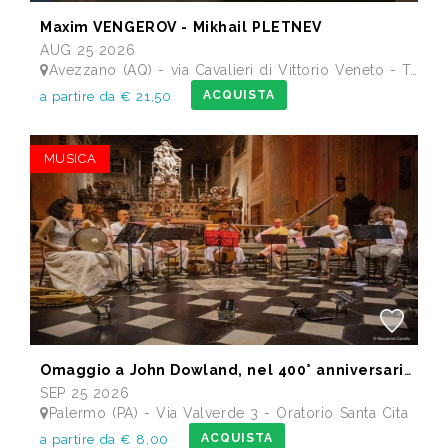
Maxim VENGEROV - Mikhail PLETNEV
AUG 25 2026
Avezzano (AQ) - via Cavalieri di Vittorio Veneto - Teatro dei Marsi
ACQUISTA
a partire da € 21,50
MUSICA
Omaggio a John Dowland, nel 400° anniversario della morte
SEP 25 2026
Palermo (PA) - Via Valverde 3 - Oratorio Santa Cita
ACQUISTA
a partire da € 8,00