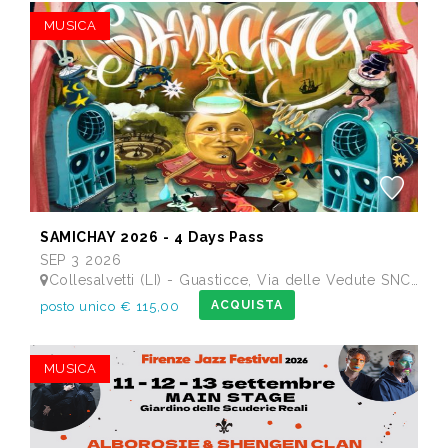
MUSICA
SAMICHAY 2026 - 4 Days Pass
SEP 3 2026
Collesalvetti (LI) - Guasticce, Via delle Vedute SNC - Lago Alberto, Tenuta Bellavista Insuese
ACQUISTA
posto unico € 115,00
MUSICA