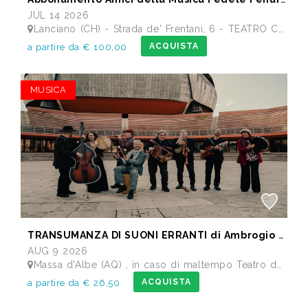
JUL 14 2026
Lanciano (CH) - Strada de' Frentani, 6 - TEATRO COMUNALE FEDELE FENAROLI
ACQUISTA
a partire da € 100,00
MUSICA
TRANSUMANZA DI SUONI ERRANTI di Ambrogio Sparagna
AUG 9 2026
Massa d'Albe (AQ) , in caso di maltempo Teatro dei Marsi Avezzano AQ - Anfiteatro Romano di Alba Fucens
ACQUISTA
a partire da € 26,50