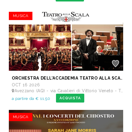
MUSICA
ORCHESTRA DELL’ACCADEMIA TEATRO ALLA SCALA di Milano
OCT 16 2026
Avezzano (AQ) - via Cavalieri di Vittorio Veneto - Teatro dei Marsi
ACQUISTA
a partire da € 11,50
MUSICA