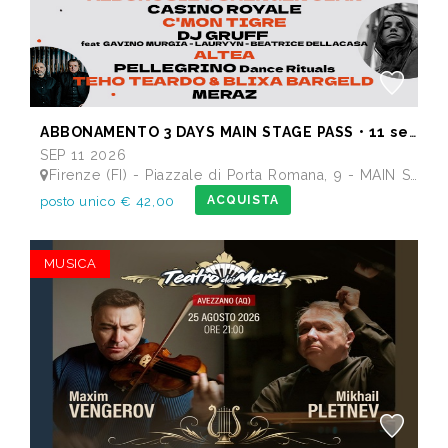
ABBONAMENTO 3 DAYS MAIN STAGE PASS • 11 settembre: Alborosie & Shengen Clan, DJ Gruff feat Gavino Murgia - Lauryyn - Beatrice Dellacasa, after party Dj Gruff • 12 settembre: Altea, Pellegrino, Casino Royale • 13 settembre: Meraz, Teho Teardo & Blixa Bargeld, C'Mon Tigre
SEP 11 2026
Firenze (FI) - Piazzale di Porta Romana, 9 - MAIN STAGE - Giardino delle Scuderie Reali
ACQUISTA
posto unico € 42,00
MUSICA