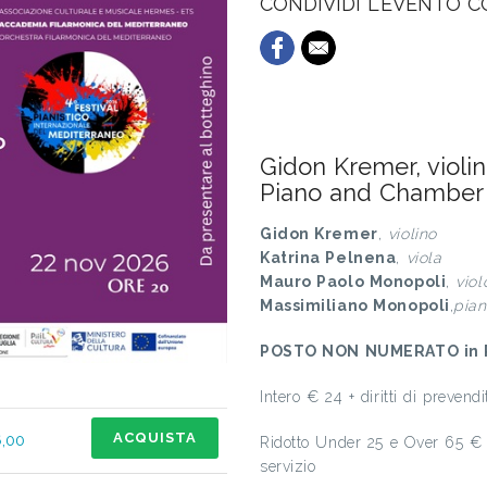
CONDIVIDI L'EVENTO 
Gidon Kremer, viol
Piano and Chamber
Gidon Kremer
,
violino
Katrina Pelnena
,
viola
Mauro Paolo Monopoli
,
viol
Massimiliano Monopoli
,
pian
POSTO NON NUMERATO in 
Intero € 24 + diritti di prevend
ACQUISTA
6,00
Ridotto Under 25 e Over 65 € 1
servizio