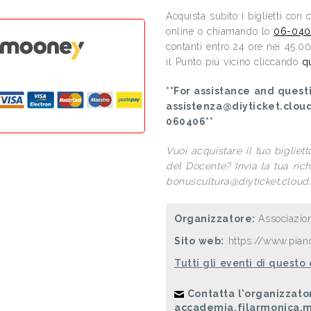
Acquista subito i biglietti con
online o chiamando lo
06-040
contanti entro 24 ore nei 45.0
il Punto più vicino cliccando
q
**For assistance and questi
assistenza@diyticket.clou
060406**
Vuoi acquistare il tuo bigliet
del Docente? Invia la tua richi
bonuscultura@diyticket.cloud. 
Organizzatore:
Associazio
Sito web:
https://www.piano
Tutti gli eventi di questo
Contatta l'organizzato
accademia.filarmonica