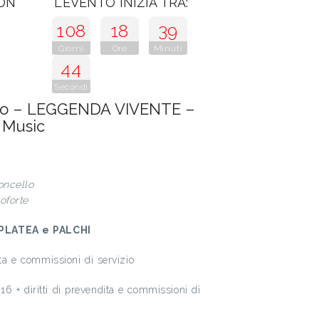
CON
L'EVENTO INIZIA TRA:
108
18
39
Giorni
Ore
Minuti
43
Secondi
ino – LEGGENDA VIVENTE –
 Music
oncello
oforte
PLATEA e PALCHI
ita e commissioni di servizio
6 + diritti di prevendita e commissioni di