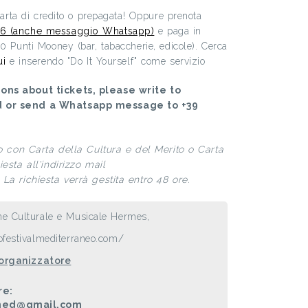
 carta di credito o prepagata! Oppure prenota
6 (anche messaggio Whatsapp)
e paga in
00 Punti Mooney (bar, tabaccherie, edicole). Cerca
ui
e inserendo "Do It Yourself" come servizio
ons about tickets, please write to
d or send a Whatsapp message to +39
to con Carta della Cultura e del Merito o Carta
esta all'indirizzo mail
La richiesta verrà gestita entro 48 ore.
ne Culturale e Musicale Hermes,
festivalmediterraneo.com/
 organizzatore
re:
.med@gmail.com