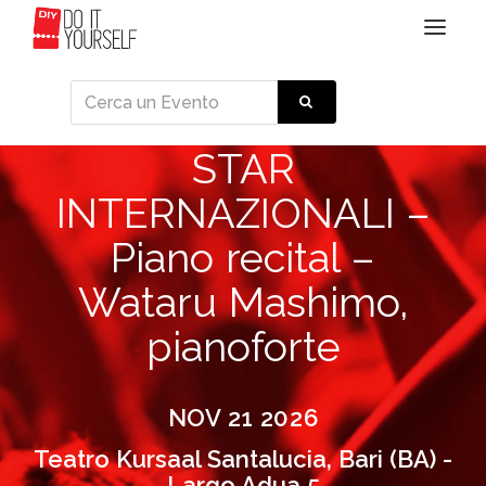
Toggle
navigat
STAR
INTERNAZIONALI –
Piano recital –
Wataru Mashimo,
pianoforte
NOV 21 2026
Teatro Kursaal Santalucia, Bari (BA) -
Largo Adua 5