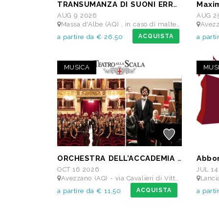
TRANSUMANZA DI SUONI ERRANTI di Ambrogio Sparagna
AUG 9 2026
AUG 2
Massa d'Albe (AQ) , in caso di maltempo Teatro dei Marsi Avezzano AQ - Anfiteatro Romano di Alba Fucens
Avezzano (A
ACQUISTA
a partire da € 26,50
a parti
MUSICA
MUS
ORCHESTRA DELL’ACCADEMIA TEATRO ALLA SCALA di Milano
OCT 16 2026
JUL 14
Avezzano (AQ) - via Cavalieri di Vittorio Veneto - Teatro dei Marsi
Lanciano (C
ACQUISTA
a partire da € 11,50
a part