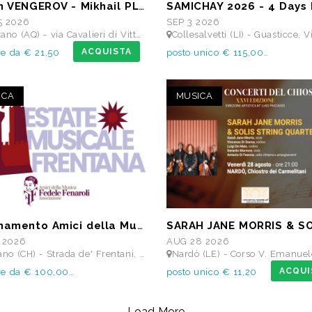
Maxim VENGEROV - Mikhail PLETNEV
SAMICHAY 2026 - 4 Days 
5 2026
SEP 3 2026
Q) - via Cavalieri di Vittorio Veneto - Teatro dei Marsi
Collesalvetti (LI) - Guasticce, Via delle Vedute SNC - Lago Alberto, Tenuta Be
ACQUISTA
re da € 21,50
posto unico € 115,00
ICA
MUSICA
Abbonamento Amici della Musica Fedele Fenaroli 17 Concerti dal 14/07 al13/12 2026
 2026
AUG 28 2026
H) - Strada de' Frentani, 6 - TEATRO COMUNALE FEDELE FENAROLI
Nardò (LE) - Corso V. Emanuele II - Chiostro dei Ca
ACQUI
ire da € 100,00
posto unico € 11,20
Load More