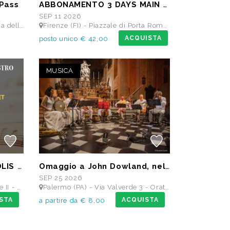
Pass
ABBONAMENTO 3 DAYS MAIN STAGE PASS • 11 settembre: Alborosie & Shengen Clan, DJ Gruff feat Gavino Murgia - Lauryyn - Beatrice Dellacasa, after party Dj Gruff • 12 settembre: Altea, Pellegrino, Casino Royale • 13 settembre: Meraz, Teho Teardo & Blixa Bargeld, C'Mon Tigre
SEP 11 2026
llavista Insuese
Firenze (FI) - Piazzale di Porta Romana, 9 - MAIN STAGE - Giardino delle Scuderie Reali
ACQUISTA
posto unico € 42,00
MUSICA
SARAH JANE MORRIS & SOLIS STRING QUARTET - Festival I Concerti del Chiostro
Omaggio a John Dowland, nel 400° anniversario della morte
SEP 25 2026
rmelitani
Palermo (PA) - Via Valverde 3 - Oratorio Santa Cita
STA
ACQUISTA
a partire da € 8,00