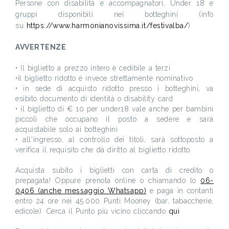
Persone con disabilità e accompagnatori, Under 18 e
gruppi disponibili nei botteghini (info
su
https://www.harmonianovissima.it/festivalba/
)
AVVERTENZE
• Il biglietto a prezzo intero è cedibile a terzi
•il biglietto ridotto è invece strettamente nominativo
• in sede di acquisto ridotto presso i botteghini, va
esibito documento di identità o disability card
• il biglietto di € 10 per under18 vale anche per bambini
piccoli che occupano il posto a sedere e sarà
acquistabile solo ai botteghini
• all'ingresso, al controllo dei titoli, sarà sottoposto a
verifica il requisito che dà diritto al biglietto ridotto
Acquista subito i biglietti con carta di credito o
prepagata! Oppure prenota online o chiamando lo
06-
0406 (anche messaggio Whatsapp)
e paga in contanti
entro 24 ore nei 45.000 Punti Mooney (bar, tabaccherie,
edicole). Cerca il Punto più vicino cliccando
qui