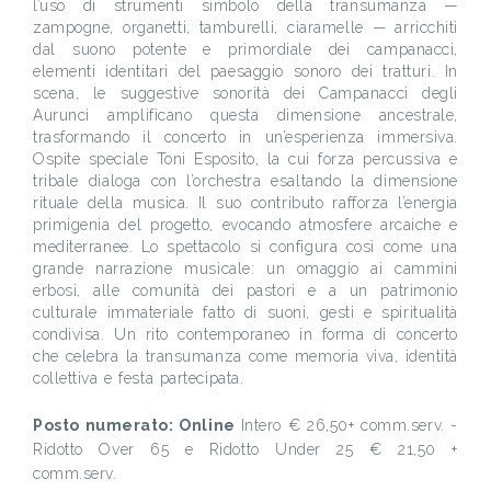
l’uso di strumenti simbolo della transumanza —
zampogne, organetti, tamburelli, ciaramelle — arricchiti
dal suono potente e primordiale dei campanacci,
elementi identitari del paesaggio sonoro dei tratturi. In
scena, le suggestive sonorità dei Campanacci degli
Aurunci amplificano questa dimensione ancestrale,
trasformando il concerto in un’esperienza immersiva.
Ospite speciale Toni Esposito, la cui forza percussiva e
tribale dialoga con l’orchestra esaltando la dimensione
rituale della musica. Il suo contributo rafforza l’energia
primigenia del progetto, evocando atmosfere arcaiche e
mediterranee. Lo spettacolo si configura così come una
grande narrazione musicale: un omaggio ai cammini
erbosi, alle comunità dei pastori e a un patrimonio
culturale immateriale fatto di suoni, gesti e spiritualità
condivisa. Un rito contemporaneo in forma di concerto
che celebra la transumanza come memoria viva, identità
collettiva e festa partecipata.
Posto numerato: Online
Intero € 26,50+ comm.serv. -
Ridotto Over 65 e
Ridotto Under 25
€ 21,50 +
comm.serv.