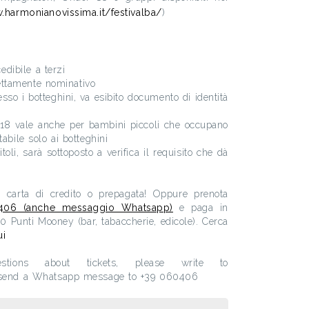
.harmonianovissima.it/festivalba/
)
cedibile a terzi
trettamente nominativo
esso i botteghini, va esibito documento di identità
er18 vale anche per bambini piccoli che occupano
abile solo ai botteghini
titoli, sarà sottoposto a verifica il requisito che dà
on carta di credito o prepagata! Oppure prenota
406 (anche messaggio Whatsapp)
e paga in
00 Punti Mooney (bar, tabaccherie, edicole). Cerca
ui
stions about tickets, please write to
r send a Whatsapp message to +39 060406