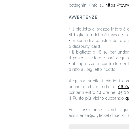
botteghini (info su
https://www
AVVERTENZE
• Il biglietto a prezzo intero è 
•il biglietto ridotto è invece s
• in sede di acquisto ridotto pr
o disability card
• il biglietto di € 10 per und
il posto a sedere e sarà acquist
• all'ingresso, al controllo dei 
diritto al biglietto ridotto
Acquista subito i biglietti c
online o chiamando lo
06-0
contanti entro 24 ore nei 45.0
il Punto più vicino cliccando
q
For assistance and que
assistenza@diyticket.cloud o