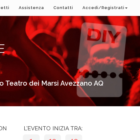
ietti
Assistenza
Contatti
Accedi/Registrati
E
po Teatro dei Marsi Avezzano AQ
CON
L'EVENTO INIZIA TRA: