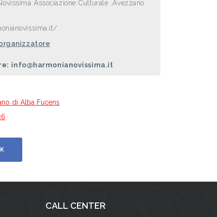
ovissima Associazione Culturale ,Avezzano
onianovissima.it/
 organizzatore
re: info@harmonianovissima.it
mano di Alba Fucens
26
K
CALL CENTER