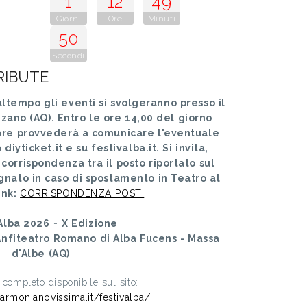
1
12
49
Giorni
Ore
Minuti
48
Secondi
RIBUTE
ltempo gli eventi si svolgeranno presso il
zzano (AQ).
Entro le ore 14,00 del giorno
ore provvederà a comunicare l'eventuale
diyticket.it e su festivalba.it. Si invita,
 corrispondenza tra il posto riportato sul
egnato in caso di spostamento in Teatro al
ink:
CORRISPONDENZA POSTI
'Alba 2026
-
X Edizione
Anfiteatro Romano di Alba Fucens - Massa
d'Albe (AQ)
.
ompleto disponibile sul sito:
armonianovissima.it/festivalba/