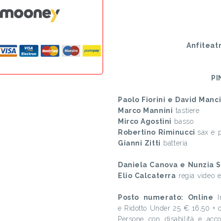
Anfiteat
PI
Paolo Fiorini e David Manci
Marco Mannini
tastiere
Mirco Agostini
basso
Robertino Riminucci
sax e 
Gianni Zitti
batteria
Daniela Canova e Nunzia S
Elio Calcaterra
regia video e
Posto numerato: Online
e
Ridotto Under 25
€ 16,50 + 
Persone con disabilità e acc