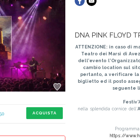
DNA PINK FLOYD T
ATTENZIONE: in caso di ma
Teatro dei Marsi di Ave
dell'evento l'Organizzat
cambio location sul sito 
pertanto, a verificare la
biglietto ed il posto ass
seguente l
Festiv
nella splendida cornice dell'
ACQUISTA
50
Programma c
https://www.h