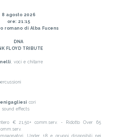
8 agosto 2026
ore: 21:15
ro romano di Alba Fucens
DNA
NK FLOYD TRIBUTE
nelli
, voci e chitarre
percussioni
enigagliesi
cori
 sound effects
Intero € 21,50+ comm.serv. - Ridotto Over 65
comm.serv.
ompagnatori, Under 18 e gruppi disponibili nei