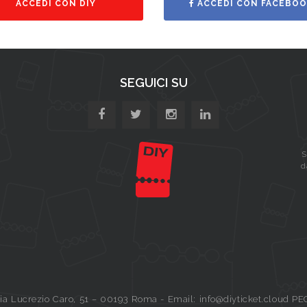
ACCEDI CON DIY
ACCEDI CON FACEBOO
SEGUICI SU
S
d
a Lucrezio Caro, 51 – 00193 Roma - Email: info@diyticket.cloud PE