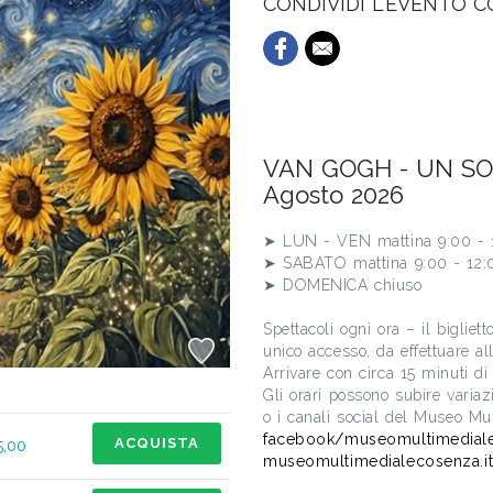
CONDIVIDI L'EVENTO 
VAN GOGH - UN S
Agosto 2026
➤ LUN - VEN mattina 9:00 - 1
➤ SABATO mattina 9:00 - 12:0
➤ DOMENICA chiuso
Spettacoli ogni ora – il bigliet
unico accesso, da effettuare all
Arrivare con circa 15 minuti di
Gli orari possono subire variaz
o i canali social del Museo Mu
facebook/museomultimediale
ACQUISTA
5,00
museomultimedialecosenza.i