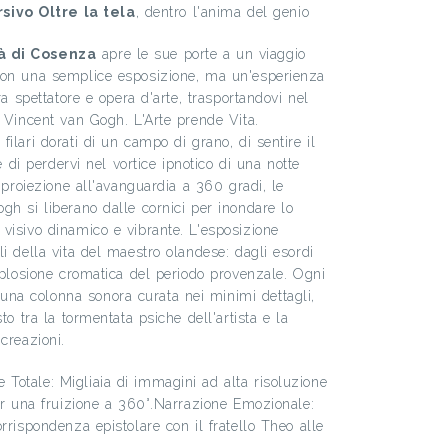
ivo Oltre la tela
, dentro l'anima del genio
à di Cosenza
apre le sue porte a un viaggio
Non una semplice esposizione, ma un'esperienza
ra spettatore e opera d'arte, trasportandovi nel
i Vincent van Gogh. L'Arte prende Vita.
ilari dorati di un campo di grano, di sentire il
 e di perdervi nel vortice ipnotico di una notte
i proiezione all'avanguardia a 360 gradi, le
gh si liberano dalle cornici per inondare lo
visivo dinamico e vibrante. L'esposizione
i della vita del maestro olandese: dagli esordi
esplosione cromatica del periodo provenzale. Ogni
a colonna sonora curata nei minimi dettagli,
to tra la tormentata psiche dell'artista e la
creazioni.
Totale: Migliaia di immagini ad alta risoluzione
per una fruizione a 360°.Narrazione Emozionale:
rrispondenza epistolare con il fratello Theo alle