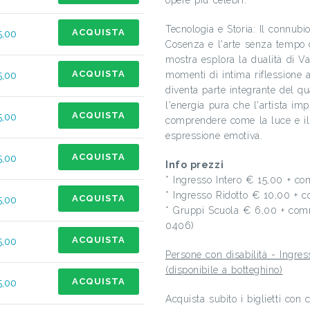
opere più celebri.
Tecnologia e Storia: Il connubi
ACQUISTA
5,00
Cosenza e l'arte senza tempo 
mostra esplora la dualità di V
ACQUISTA
5,00
momenti di intima riflessione a 
diventa parte integrante del qu
l'energia pura che l'artista im
ACQUISTA
5,00
comprendere come la luce e il
espressione emotiva.
ACQUISTA
5,00
Info prezzi
* Ingresso Intero € 15,00 + co
* Ingresso Ridotto € 10,00 + 
ACQUISTA
5,00
* Gruppi Scuola € 6,00 + comm
0406)
ACQUISTA
5,00
Persone con disabilità - Ingr
(disponibile a botteghino)
ACQUISTA
5,00
Acquista subito i biglietti con