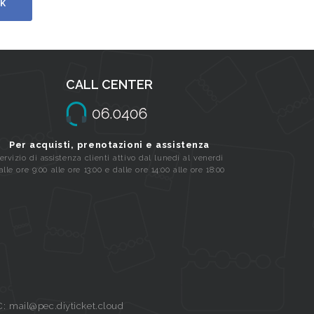
K
CALL CENTER
Per acquisti, prenotazioni e assistenza
ervizio di assistenza clienti attivo dal lunedi al venerdi
alle ore 9:00 alle ore 13:00 e dalle ore 14:00 alle ore 18:00
C: mail@pec.diyticket.cloud