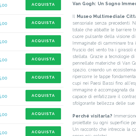
Van Gogh: Un Sogno Immers
ACQUISTA
5,00
Il
Museo Multimediale Citt
ACQUISTA
5,00
sensoriale senza precedenti. 
totale che abbatte le barriere t
cuore pulsante della visione d
ACQUISTA
5,00
Immaginate di camminare tra i f
fruscio del vento tra i girasoli
stellata. Grazie a tecnologie d
ACQUISTA
5,00
pennellate materiche di Van Go
spazio, creando un ecosistema 
ripercorre le tappe fondamental
ACQUISTA
5,00
cupi nei Paesi Bassi fino all'
immagine è accompagnata da un
ACQUISTA
5,00
capace di enfatizzare il contras
sfolgorante bellezza delle sue 
ACQUISTA
5,00
Perché visitarla?
Immersione 
proiettate su ogni superficie 
Un racconto che intreccia la co
ACQUISTA
5,00