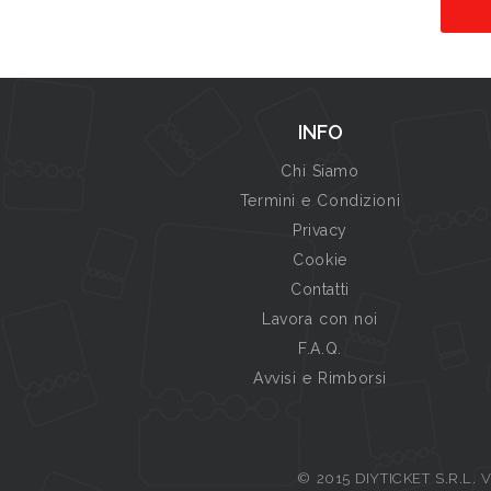
INFO
Chi Siamo
Termini e Condizioni
Privacy
Cookie
Contatti
Lavora con noi
F.A.Q.
Avvisi e Rimborsi
© 2015 DIYTICKET S.R.L. Vi