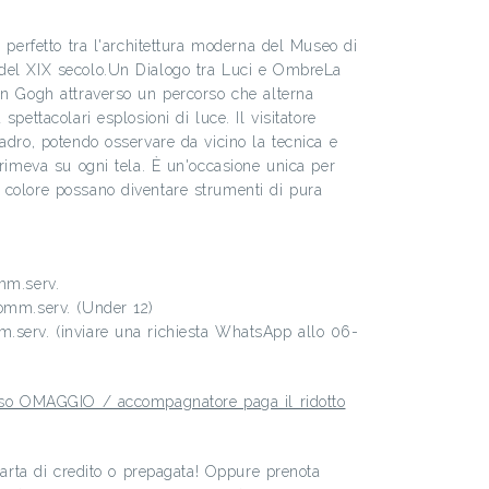
o perfetto tra l'architettura moderna del Museo di
del XIX secolo.Un Dialogo tra Luci e OmbreLa
an Gogh attraverso un percorso che alterna
spettacolari esplosioni di luce. Il visitatore
adro, potendo osservare da vicino la tecnica e
primeva su ogni tela. È un'occasione unica per
 colore possano diventare strumenti di pura
mm.serv.
comm.serv. (Under 12)
.serv. (inviare una richiesta WhatsApp allo 06-
esso OMAGGIO / accompagnatore paga il ridotto
 carta di credito o prepagata! Oppure prenota