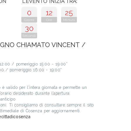
CON
L'EVENTO INIZIA TRA:
0
12
25
Giorni
Ore
Minuti
29
Secondi
OGNO CHIAMATO VINCENT /
2:00 / pomeriggio 15:00 - 19:00*
0 / pomeriggio 16:00 - 19:00*
to è valido per l’intera giornata e permette un
’orario desiderato durante l’apertura.
 anticipo
ioni. Ti consigliamo di consultare sempre il sito
ltimediale di Cosenza per aggiornamenti.
cittadicosenza
t