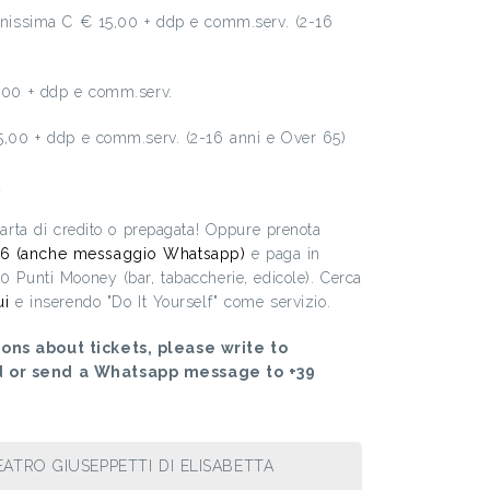
ronissima C € 15,00 + ddp e comm.serv. (2-16
8,00 + ddp e comm.serv.
15,00 + ddp e comm.serv. (2-16 anni e Over 65)
o
 carta di credito o prepagata! Oppure prenota
6 (anche messaggio Whatsapp)
e paga in
00 Punti Mooney (bar, tabaccherie, edicole). Cerca
ui
e inserendo "Do It Yourself" come servizio.
ons about tickets, please write to
d or send a Whatsapp message to +39
ATRO GIUSEPPETTI DI ELISABETTA