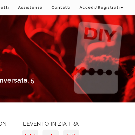
ietti
Assistenza
Contatti
Accedi/Registrati
Inversata, 5
CON
L'EVENTO INIZIA TRA: