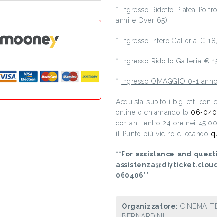
* Ingresso Ridotto Platea Polt
anni e Over 65)
* Ingresso Intero Galleria € 1
* Ingresso Ridotto Galleria € 
*
Ingresso OMAGGIO 0-1 ann
Acquista subito i biglietti con
online o chiamando lo
06-040
contanti entro 24 ore nei 45.0
il Punto più vicino cliccando
q
**For assistance and questi
assistenza@diyticket.clou
060406**
Organizzatore:
CINEMA TE
BERNARDINI,