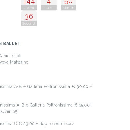
144
4
50
Giorni
Ore
Minuti
35
Secondi
d
N BALLET
aniele Toti
Sveva Mattarino
onissima A-B e Galleria Poltronissima € 30,00 +
ronissima A-B e Galleria Poltronissima € 15,00 +
 Over 65)
onissima C € 23,00 + ddp e comm.serv.