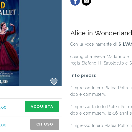
Alice in Wonderlan
Con la voce narrante di
SILVA
coerografia Sveva Mattarino e D
regia Stefano H. Savoldello e 
Info prezzi:
* Ingresso Intero Platea Poltr
ddp e comm.serv.
ACQUISTA
* Ingresso Ridotto Platea Polt
6,00
ddp e comm.serv. (2-16 anni e
CHIUSO
6,00
* Ingresso Intero Platea Poltr