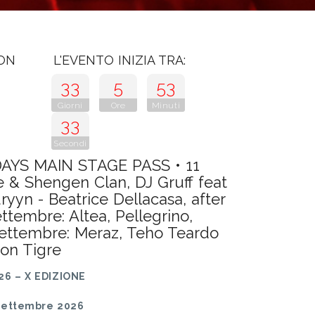
CON
L'EVENTO INIZIA TRA:
33
5
53
Giorni
Ore
Minuti
32
Secondi
YS MAIN STAGE PASS • 11
e & Shengen Clan, DJ Gruff feat
yyn - Beatrice Dellacasa, after
ettembre: Altea, Pellegrino,
settembre: Meraz, Teho Teardo
Mon Tigre
26 – X EDIZIONE
 Settembre 2026