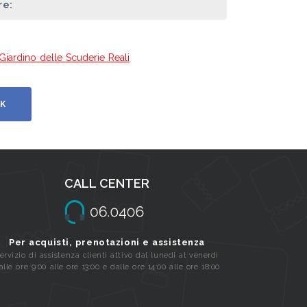
re:
Giardino delle Scuderie Reali
K
CALL CENTER
Per acquisti, prenotazioni e assistenza
ervizio di assistenza clienti attivo dal lunedi al venerdi
alle ore 9:00 alle ore 13:00 e dalle ore 14:00 alle ore 18:00