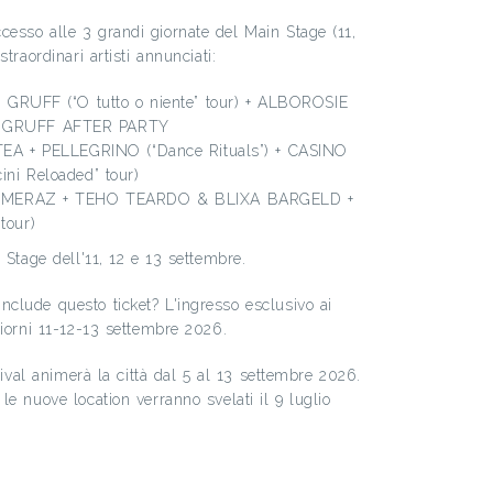
esso alle 3 grandi giornate del Main Stage (11,
traordinari artisti annunciati:
J GRUFF (“O tutto o niente” tour) + ALBOROSIE
 GRUFF AFTER PARTY
LTEA + PELLEGRINO (“Dance Rituals”) + CASINO
ni Reloaded” tour)
e: MERAZ + TEHO TEARDO & BLIXA BARGELD +
tour)
 Stage dell'11, 12 e 13 settembre.
clude questo ticket? L'ingresso esclusivo ai
giorni 11-12-13 settembre 2026.
stival animerà la città dal 5 al 13 settembre 2026.
e nuove location verranno svelati il 9 luglio