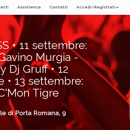
ietti
Assistenza
Contatti
Accedi/Registrati
• 11 settembre:
 Gavino Murgia -
y Dj Gruff • 12
e • 13 settembre:
 C'Mon Tigre
ale di Porta Romana, 9