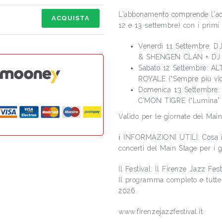
L'abbonamento comprende l'acc
ACQUISTA
12 e 13 settembre) con i primi s
Venerdì 11 Settembre: D
& SHENGEN CLAN + DJ
Sabato 12 Settembre: A
ROYALE (“Sempre più vici
Domenica 13 Settembr
C’MON TIGRE (“Lumina” 
Valido per le giornate del Main
ℹ️ INFORMAZIONI UTILI: Cosa in
concerti del Main Stage per i 
Il Festival: Il Firenze Jazz Fe
Il programma completo e tutte l
2026.
www.firenzejazzfestival.it.