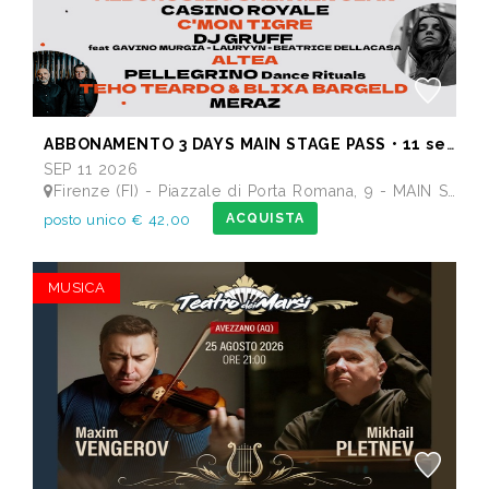
ABBONAMENTO 3 DAYS MAIN STAGE PASS • 11 settembre: Alborosie & Shengen Clan, DJ Gruff feat Gavino Murgia - Lauryyn - Beatrice Dellacasa, after party Dj Gruff • 12 settembre: Altea, Pellegrino, Casino Royale • 13 settembre: Meraz, Teho Teardo & Blixa Bargeld, C'Mon Tigre
SEP 11 2026
Firenze (FI) - Piazzale di Porta Romana, 9 - MAIN STAGE - Giardino delle Scuderie Reali
ACQUISTA
posto unico € 42,00
MUSICA