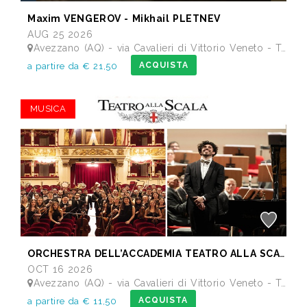
Maxim VENGEROV - Mikhail PLETNEV
AUG 25 2026
Avezzano (AQ) - via Cavalieri di Vittorio Veneto - Teatro dei Marsi
ACQUISTA
a partire da € 21,50
MUSICA
ORCHESTRA DELL’ACCADEMIA TEATRO ALLA SCALA di Milano
OCT 16 2026
Avezzano (AQ) - via Cavalieri di Vittorio Veneto - Teatro dei Marsi
ACQUISTA
a partire da € 11,50