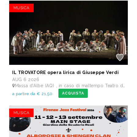
MUSICA
IL TROVATORE opera lirica di Giuseppe Verdi
AUG 6 2026
Massa d'Albe (AQ) , in caso di maltempo Teatro dei Marsi Avezzano AQ - Anfiteatro Romano di Alba Fucens
ACQUISTA
a partire da € 21,50
MUSICA