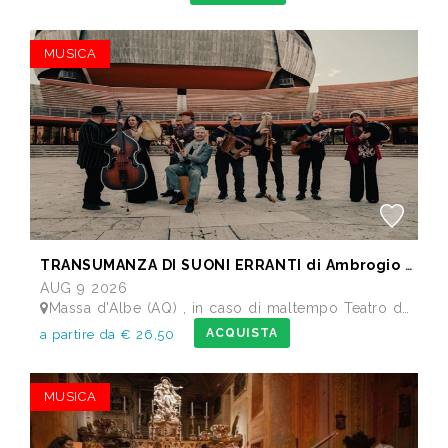
MUSICA
TRANSUMANZA DI SUONI ERRANTI di Ambrogio Sparagna
AUG 9 2026
Massa d'Albe (AQ) , in caso di maltempo Teatro dei Marsi Avezzano AQ - Anfiteatro Romano di Alba Fucens
ACQUISTA
a partire da € 26,50
MUSICA