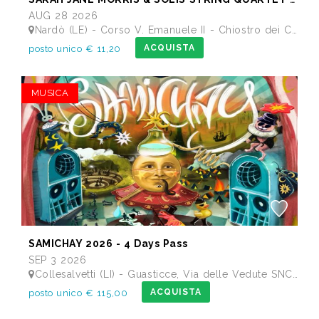
AUG 28 2026
Nardò (LE) - Corso V. Emanuele II - Chiostro dei Carmelitani
ACQUISTA
posto unico € 11,20
MUSICA
SAMICHAY 2026 - 4 Days Pass
SEP 3 2026
Collesalvetti (LI) - Guasticce, Via delle Vedute SNC - Lago Alberto, Tenuta Bellavista Insuese
ACQUISTA
posto unico € 115,00