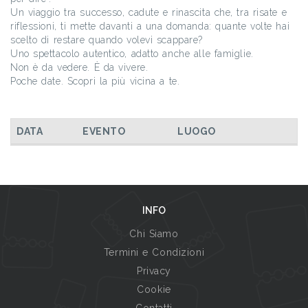
Un viaggio tra successo, cadute e rinascita che, tra risate e
riflessioni, ti mette davanti a una domanda: quante volte hai
scelto di restare quando volevi scappare?
Uno spettacolo autentico, adatto anche alle famiglie.
Non è da vedere. È da vivere.
Poche date. Scopri la più vicina a te.
DATA
EVENTO
LUOGO
INFO
Chi Siamo
Termini e Condizioni
Privacy
Cookie
Contatti