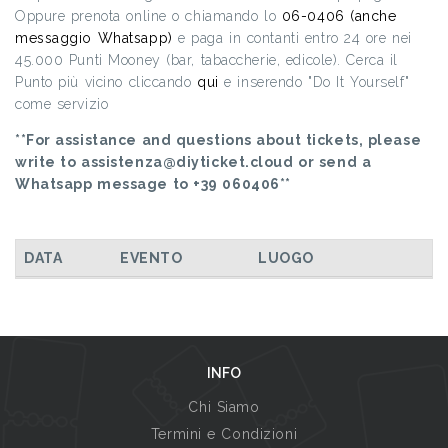
Oppure prenota online o chiamando lo
06-0406 (anche
messaggio Whatsapp)
e paga in contanti entro 24 ore nei
45.000 Punti Mooney (bar, tabaccherie, edicole). Cerca il
Punto più vicino cliccando
qui
e inserendo "Do It Yourself"
come servizio
**For assistance and questions about tickets, please
write to assistenza@diyticket.cloud or send a
Whatsapp message to +39 060406**
DATA
EVENTO
LUOGO
INFO
Chi Siamo
Termini e Condizioni