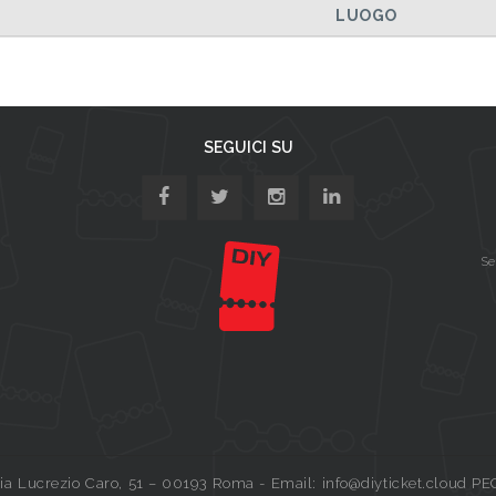
LUOGO
SEGUICI SU
Se
a Lucrezio Caro, 51 – 00193 Roma - Email: info@diyticket.cloud PE