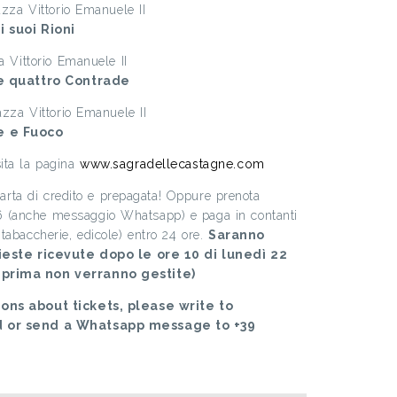
azza Vittorio Emanuele II
i suoi Rioni
a Vittorio Emanuele II
le quattro Contrade
azza Vittorio Emanuele II
e e Fuoco
ita la pagina
www.sagradellecastagne.com
 carta di credito e prepagata! Oppure prenota
(anche messaggio Whatsapp) e paga in contanti
tabaccherie, edicole) entro 24 ore.
Saranno
hieste ricevute dopo le ore 10 di lunedì 22
 prima non verranno gestite)
ons about tickets, please write to
d or send a Whatsapp message to +39