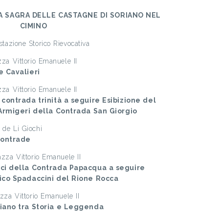
LA SAGRA DELLE CASTAGNE DI SORIANO NEL
CIMINO
stazione Storico Rievocativa
zza Vittorio Emanuele II
e Cavalieri
zza Vittorio Emanuele II
 contrada trinità a seguire Esibizione del
 Armigeri della Contrada San Giorgio
 de Li Giochi
Contrade
azza Vittorio Emanuele II
ici della Contrada Papacqua a seguire
rico Spadaccini del Rione Rocca
azza Vittorio Emanuele II
riano tra Storia e Leggenda