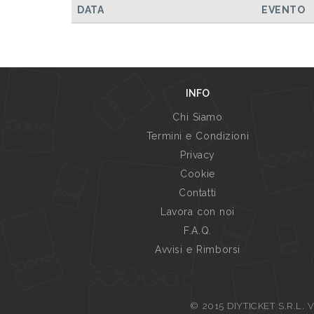
DATA
EVENTO
INFO
Chi Siamo
Termini e Condizioni
Privacy
Cookie
Contatti
Lavora con noi
F.A.Q.
Avvisi e Rimborsi
© 2015 DIYTICKET S.R.L. Vi