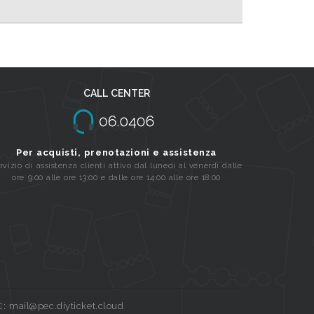
CALL CENTER
Per acquisti, prenotazioni e assistenza
rvizio di assistenza clienti attivo dal lunedi al venerdi dalle
ore 9:00 alle ore 13:00 e dalle ore 14:00 alle ore 18:00
C: mail@pec.diyticket.cloud