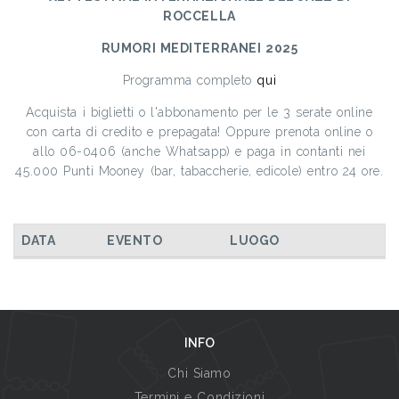
ROCCELLA
RUMORI MEDITERRANEI 2025
Programma completo
qui
Acquista i biglietti o l'abbonamento per le 3 serate online
con carta di credito e prepagata! Oppure prenota online o
allo 06-0406 (anche Whatsapp) e paga in contanti nei
45.000 Punti Mooney (bar, tabaccherie, edicole) entro 24 ore.
DATA
EVENTO
LUOGO
INFO
Chi Siamo
Termini e Condizioni