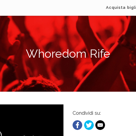
Acquista bigl
Whoredom Rife
Condividi su: