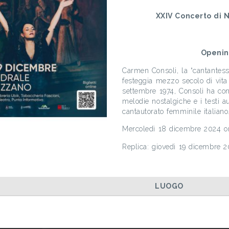
XXIV Concerto di 
Openin
Carmen Consoli, la “cantantessa
festeggia mezzo secolo di vita 
settembre 1974, Consoli ha conq
melodie nostalgiche e i testi a
cantautorato femminile italiano
Mercoledì 18 dicembre 2024 o
Replica: giovedì 19 dicembre 
LUOGO